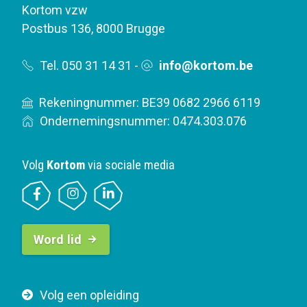
Kortom vzw
Postbus 136
,
8000 Brugge
Tel. 050 31 14 31
-
info@kortom.be
Rekeningnummer: BE39 0682 2966 6119
Ondernemingsnummer: 0474.303.076
Volg
Kortom
via sociale media
B
Word lid
u
t
t
F
Volg een opleiding
o