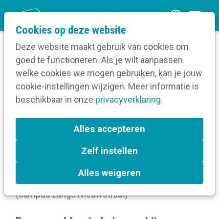
O
Cookies op deze website
p
Deze website maakt gebruik van cookies om
e
goed te functioneren. Als je wilt aanpassen
n
Volg een opleiding
welke cookies we mogen gebruiken, kan je jouw
Home
m
cookie-instellingen wijzigen. Meer informatie is
Meer over deze opleiding
e
beschikbaar in onze
privacyverklaring
.
n
Visueel scoren op
u
Alles accepteren
scherm en papier
Zelf instellen
donderdag 20 november 2025 van 09:30 uur tot
Alles weigeren
16:30 uur
bij
AP Hogeschool Antwerpen
(campus Lange Nieuwstraat)