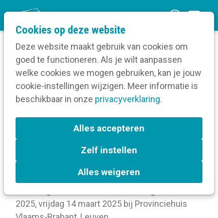
O
Cookies op deze website
p
Deze website maakt gebruik van cookies om
e
goed te functioneren. Als je wilt aanpassen
n
Volg een opleiding
welke cookies we mogen gebruiken, kan je jouw
Home
m
cookie-instellingen wijzigen. Meer informatie is
Meer over deze opleiding
e
beschikbaar in onze
privacyverklaring
.
n
Basisopleiding
u
Alles accepteren
overheidscommunicati
Zelf instellen
e Leuven
Alles weigeren
maandag 10 februari 2025, maandag 17 februari
2025, vrijdag 14 maart 2025
bij
Provinciehuis
Vlaams-Brabant, Leuven