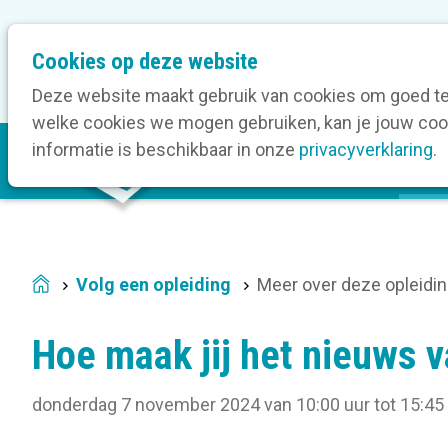
M
Cookies op deze website
Onze bedrijfsleden
O
e
t
Deze website maakt gebruik van cookies om goed te 
a
welke cookies we mogen gebruiken, kan je jouw cook
M
n
informatie is beschikbaar in onze
privacyverklaring
.
V
a
a
i
v
n
i
n
g
a
a
Volg een opleiding
Meer over deze opleidi
Home
v
t
i
i
Hoe maak jij het nieuws 
g
o
a
n
donderdag 7 november 2024 van 10:00 uur tot 15:45
t
i