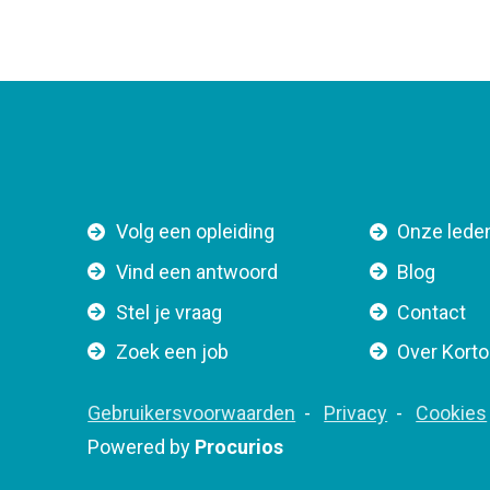
F
Volg een opleiding
Onze lede
o
Vind een antwoord
Blog
o
Stel je vraag
Contact
t
e
Zoek een job
Over Kort
r
n
F
Gebruikersvoorwaarden
Privacy
Cookies
a
o
Powered by
Procurios
v
o