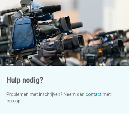
a
t
i
o
n
Hulp nodig?
Problemen met inschrijven? Neem dan
contact
met
ons op.