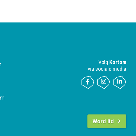
Volg
Kortom
n
via sociale media
om
B
u
Word lid
t
t