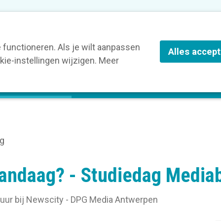
nze leden
Blog
Contact
Over Kortom
functioneren. Als je wilt aanpassen
Alles accep
ie-instellingen wijzigen. Meer
olg een opleiding
Verruim je kennis
St
ng
vandaag? - Studiedag Media
 uur
bij
Newscity - DPG Media Antwerpen