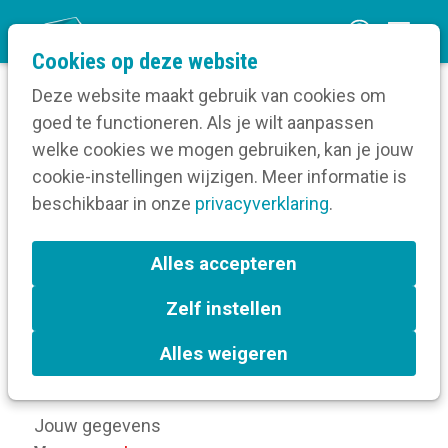
O
Cookies op deze website
p
Deze website maakt gebruik van cookies om
e
goed te functioneren. Als je wilt aanpassen
n
Zoek een job
welke cookies we mogen gebruiken, kan je jouw
Home
m
cookie-instellingen wijzigen. Meer informatie is
Registratieformulier vacature
e
beschikbaar in onze
privacyverklaring
.
n
Registreer je hier om je
u
Alles accepteren
vacature te kunnen
Zelf instellen
plaatsen
Alles weigeren
Jouw gegevens