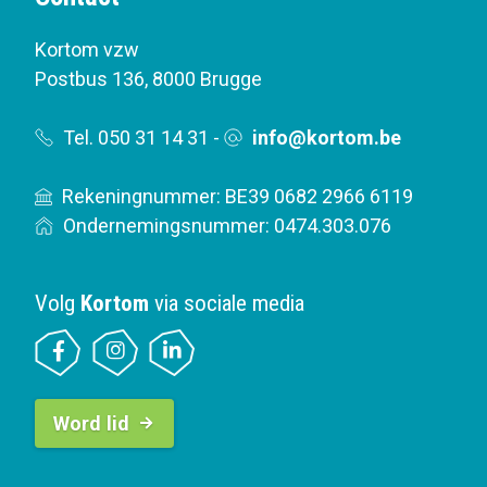
Kortom vzw
Postbus 136
,
8000 Brugge
Tel. 050 31 14 31
-
info@kortom.be
Rekeningnummer: BE39 0682 2966 6119
Ondernemingsnummer: 0474.303.076
Volg
Kortom
via sociale media
B
Word lid
u
t
t