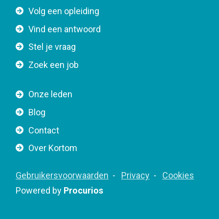
F
Volg een opleiding
o
o
n
Vind een antwoord
o
n
Stel je vraag
t
a
e
v
Zoek een job
r
i
n
g
Onze leden
a
a
Blog
v
t
i
Contact
i
g
o
Over Kortom
a
n
t
F
Gebruikersvoorwaarden
Privacy
Cookies
i
o
Powered by
Procurios
o
o
n
t