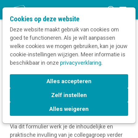
O
Cookies op deze website
p
Deze website maakt gebruik van cookies om
e
goed te functioneren. Als je wilt aanpassen
n
Volg een opleiding
welke cookies we mogen gebruiken, kan je jouw
Home
m
cookie-instellingen wijzigen. Meer informatie is
Ontwerp je eigen collegagroep
e
beschikbaar in onze
privacyverklaring
.
n
Ontwerp je eigen
u
Alles accepteren
collegagroep
Zelf instellen
Je hebt een idee voor een collegagroep. Tijd om
Alles weigeren
dat idee verder vorm te geven.
Via dit formulier werk je de inhoudelijke en
praktische invulling van je collegagroep verder