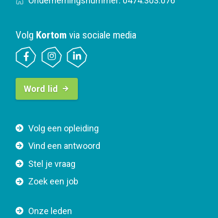
Ondernemingsnummer: 0474.303.076
Volg
Kortom
via sociale media
B
Word lid
u
t
t
F
Volg een opleiding
o
o
n
Vind een antwoord
o
n
Stel je vraag
t
a
e
v
Zoek een job
r
i
n
g
Onze leden
a