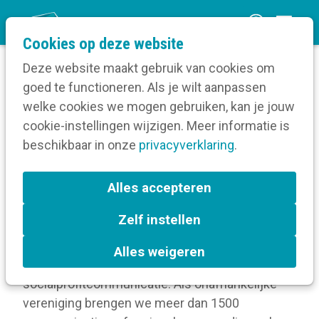
O
Cookies op deze website
p
Deze website maakt gebruik van cookies om
e
goed te functioneren. Als je wilt aanpassen
n
Lidmaatschapsvoorwaarden
welke cookies we mogen gebruiken, kan je jouw
Home
m
cookie-instellingen wijzigen. Meer informatie is
e
beschikbaar in onze
privacyverklaring
.
Lidmaatschapsvoorwaarde
n
n
u
Alles accepteren
Zelf instellen
Wat is Kortom?
Alles weigeren
Kortom is de vereniging voor overheids- en
socialprofitcommunicatie. Als onafhankelijke
vereniging brengen we meer dan 1500