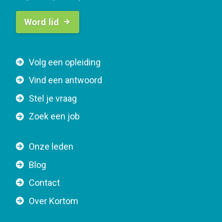
B
Word lid
u
t
t
F
Volg een opleiding
o
o
n
Vind een antwoord
o
n
Stel je vraag
t
a
e
v
Zoek een job
r
i
n
g
Onze leden
a
a
Blog
v
t
i
Contact
i
g
o
Over Kortom
a
n
t