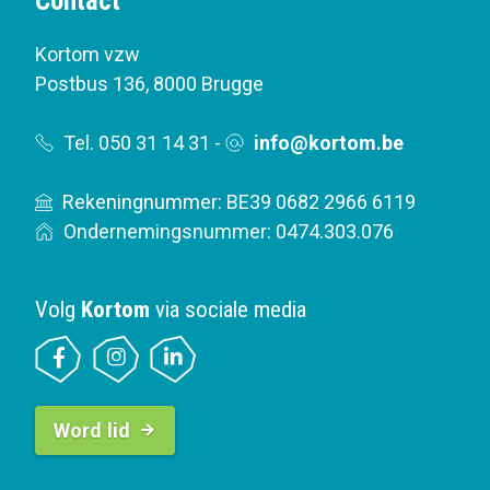
Contact
Kortom vzw
Postbus 136
,
8000 Brugge
Tel. 050 31 14 31
-
info@kortom.be
Rekeningnummer: BE39 0682 2966 6119
Ondernemingsnummer: 0474.303.076
Volg
Kortom
via sociale media
B
Word lid
u
t