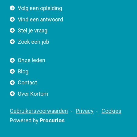
t
F
Volg een opleiding
o
o
n
Vind een antwoord
o
n
Stel je vraag
t
a
e
v
Zoek een job
r
i
n
g
Onze leden
a
a
Blog
v
t
i
Contact
i
g
o
Over Kortom
a
n
t
F
Gebruikersvoorwaarden
Privacy
Cookies
i
o
Powered by
Procurios
o
o
n
t