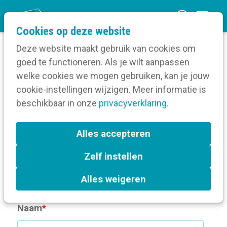
O
Cookies op deze website
p
Deze website maakt gebruik van cookies om
e
goed te functioneren. Als je wilt aanpassen
n
Lidmaatschap test
welke cookies we mogen gebruiken, kan je jouw
m
cookie-instellingen wijzigen. Meer informatie is
Procurios
e
beschikbaar in onze
privacyverklaring
.
n
u
Alles accepteren
Jouw gegevens
Zelf instellen
Voornaam
*
Alles weigeren
Naam
*