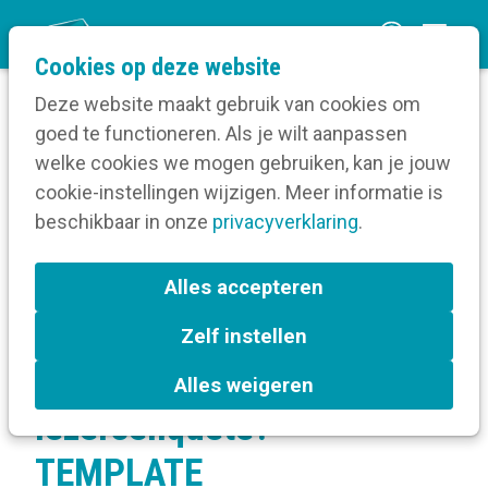
O
Cookies op deze website
p
Deze website maakt gebruik van cookies om
e
goed te functioneren. Als je wilt aanpassen
n
welke cookies we mogen gebruiken, kan je jouw
Home
m
cookie-instellingen wijzigen. Meer informatie is
Kom binnen: maak een magazine dat je lezer
e
beschikbaar in onze
raakt
privacyverklaring
.
n
Check - Je magazine evalueren
Wat bevraag je in een lezersenquête? -
u
Alles accepteren
TEMPLATE
Zelf instellen
Wat bevraag je in een
Alles weigeren
lezersenquête? -
TEMPLATE