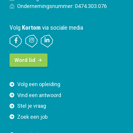
Ondernemingsnummer: 0474.303.076
Volg
Kortom
via sociale media
B
Word lid
u
t
t
F
Volg een opleiding
o
o
n
Vind een antwoord
o
n
Stel je vraag
t
a
e
v
Zoek een job
r
i
n
g