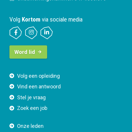
Volg
Kortom
via sociale media
B
Word lid
u
t
t
F
Volg een opleiding
o
o
n
Vind een antwoord
o
n
Stel je vraag
t
a
e
v
Zoek een job
r
i
n
g
Onze leden
a
a