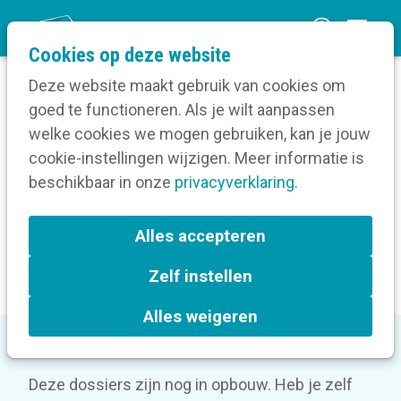
O
Cookies op deze website
p
Deze website maakt gebruik van cookies om
e
goed te functioneren. Als je wilt aanpassen
n
Verruim je kennis
welke cookies we mogen gebruiken, kan je jouw
Home
m
cookie-instellingen wijzigen. Meer informatie is
Wervende communicatie
e
beschikbaar in onze
Vrijetijdscommunicatie
privacyverklaring
.
n
u
Kennisdossier
Alles accepteren
vrijetijdscommunicatie
Zelf instellen
Alles weigeren
Deze dossiers zijn nog in opbouw. Heb je zelf