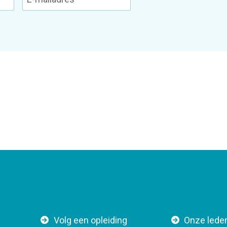
F
Volg een opleiding
Onze lede