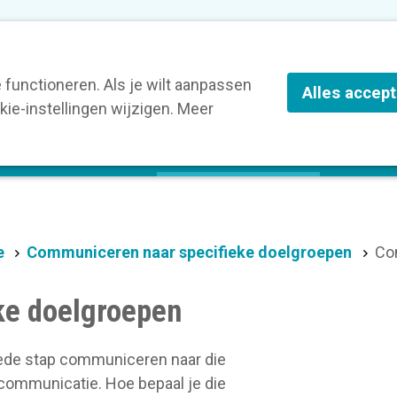
nze leden
Blog
Contact
Over Kortom
functioneren. Als je wilt aanpassen
Alles accep
ie-instellingen wijzigen. Meer
olg een opleiding
Verruim je kennis
St
e
Communiceren naar specifieke doelgroepen
Co
ke doelgroepen
weede stap communiceren naar die
scommunicatie. Hoe bepaal je die