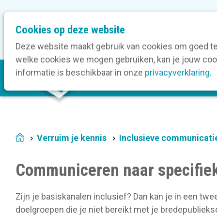
M
Cookies op deze website
Onze bedrijfsleden
O
e
t
Deze website maakt gebruik van cookies om goed te 
a
welke cookies we mogen gebruiken, kan je jouw cook
M
n
informatie is beschikbaar in onze
privacyverklaring
.
V
a
a
i
v
n
i
n
g
a
a
Verruim je kennis
Inclusieve communicati
Home
v
t
i
i
Communiceren naar specifie
g
o
a
n
t
Zijn je basiskanalen inclusief? Dan kan je in een t
i
doelgroepen die je niet bereikt met je bredepubliek