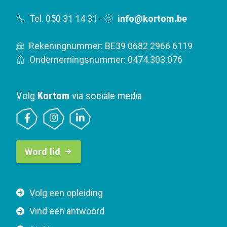
Tel. 050 31 14 31
-
info@kortom.be
Rekeningnummer: BE39 0682 2966 6119
Ondernemingsnummer: 0474.303.076
Volg
Kortom
via sociale media
B
Word lid
u
t
t
F
Volg een opleiding
o
o
n
Vind een antwoord
o
n