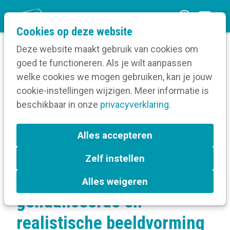
O
Cookies op deze website
p
Deze website maakt gebruik van cookies om
e
goed te functioneren. Als je wilt aanpassen
n
Verruim je kennis
welke cookies we mogen gebruiken, kan je jouw
Home
m
cookie-instellingen wijzigen. Meer informatie is
Inclusieve communicatie
e
beschikbaar in onze
Communiceren naar specifieke doelgroepen
privacyverklaring
.
n
Hoe zorg je voor een genuanceerde en
u
Alles accepteren
realistische beeldvorming van ouderen?
Zelf instellen
Hoe zorg je voor een
Alles weigeren
genuanceerde en
realistische beeldvorming