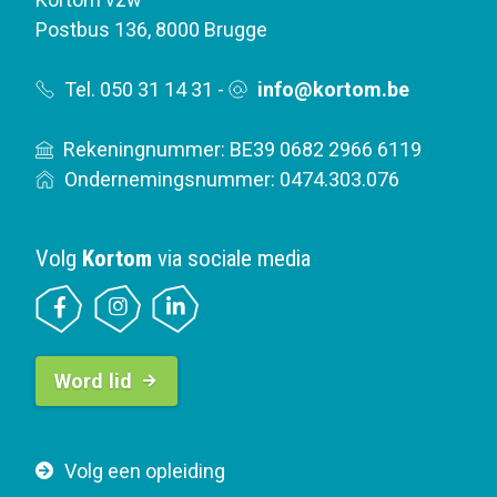
Postbus 136
,
8000 Brugge
Tel. 050 31 14 31
-
info@kortom.be
Rekeningnummer: BE39 0682 2966 6119
Ondernemingsnummer: 0474.303.076
Volg
Kortom
via sociale media
B
Word lid
u
t
t
F
Volg een opleiding
o
o