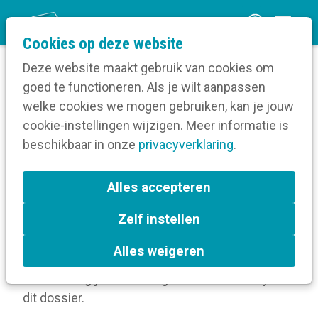
O
Cookies op deze website
p
Deze website maakt gebruik van cookies om
e
goed te functioneren. Als je wilt aanpassen
n
Verruim je kennis
Drukwerk
welke cookies we mogen gebruiken, kan je jouw
Home
m
cookie-instellingen wijzigen. Meer informatie is
Magazines
Check - Je magazine evalueren
e
beschikbaar in onze
privacyverklaring
.
n
Check - Je magazine
u
Alles accepteren
evalueren
Zelf instellen
Hoe is je magazine opgebouwd? Voor welke
Alles weigeren
artikels moet je extra aandacht hebben en welke
artikels mag je achterwege laten? Dat lees je in
dit dossier.