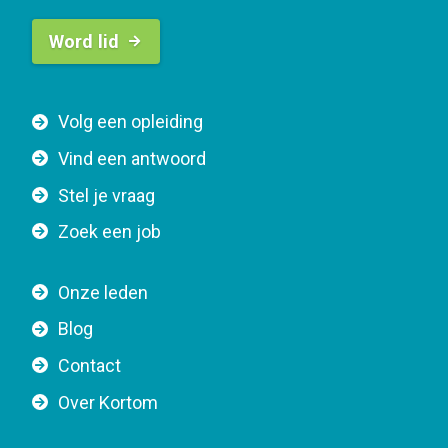
B
Word lid
u
t
t
F
Volg een opleiding
o
o
n
Vind een antwoord
o
n
Stel je vraag
t
a
e
v
Zoek een job
r
i
n
g
Onze leden
a
a
Blog
v
t
i
Contact
i
g
o
Over Kortom
a
n
t