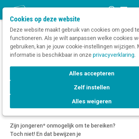
O
Cookies op deze website
p
Deze website maakt gebruik van cookies om goed t
e
functioneren. Als je wilt aanpassen welke cookies
n
Verruim je kennis
gebruiken, kan je jouw cookie-instellingen wijzigen.
Home
m
informatie is beschikbaar in onze
Digitale communicatie
Website
privacyverklaring
.
e
Jongeren bereiken? Zo doen je collega’s dat
n
Alles accepteren
u
Jongeren bereiken? Zo
Zelf instellen
doen je collega’s dat
Alles weigeren
13 aug 2025
door
Kortom
Zijn jongeren* onmogelijk om te bereiken?
Toch niet! En dat bewijzen je