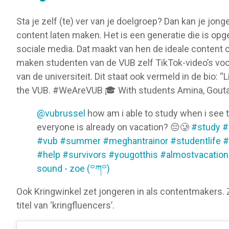
Sta je zelf (te) ver van je doelgroep? Dan kan je jong
content laten maken. Het is een generatie die is op
sociale media. Dat maakt van hen de ideale content c
maken studenten van de VUB zelf TikTok-video’s voo
van de universiteit. Dit staat ook vermeld in de bio: “L
the VUB. #WeAreVUB 🎓 With students Amina, Gout
@vubrussel
how am i able to study when i see 
everyone is already on vacation? 😔🥲
#study
#
#vub
#summer
#meghantrainor
#studentlife
#
#help
#survivors
#yougotthis
#almostvacation
sound - zoe (꒪ཀ꒪)
Ook Kringwinkel zet jongeren in als contentmakers. Z
titel van ‘kringfluencers’.