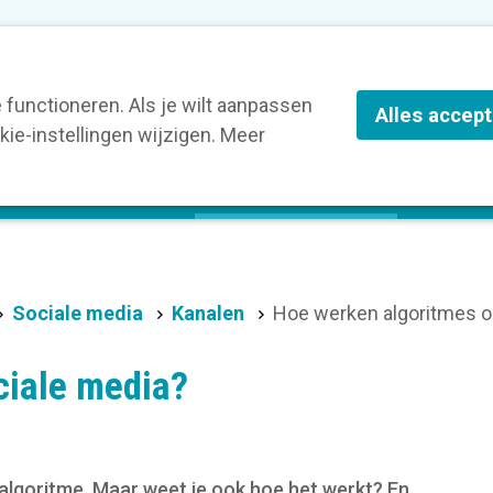
nze leden
Blog
Contact
Over Kortom
functioneren. Als je wilt aanpassen
Alles accep
ie-instellingen wijzigen. Meer
olg een opleiding
Verruim je kennis
St
Sociale media
Kanalen
Hoe werken algoritmes o
ciale media?
algoritme. Maar weet je ook hoe het werkt? En