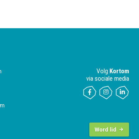
Volg
Kortom
n
via sociale media
om
B
u
Word lid
t