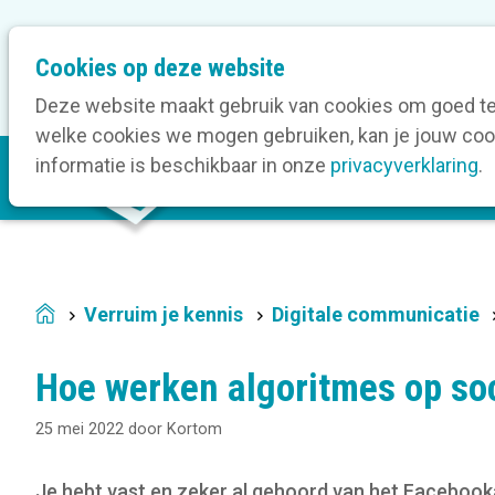
M
Cookies op deze website
Onze bedrijfsleden
O
e
t
Deze website maakt gebruik van cookies om goed te 
a
welke cookies we mogen gebruiken, kan je jouw cook
M
n
informatie is beschikbaar in onze
privacyverklaring
.
V
a
a
i
v
n
i
n
g
a
a
Verruim je kennis
Digitale communicatie
Home
v
t
i
i
Hoe werken algoritmes op so
g
o
a
n
25 mei 2022
door
Kortom
t
i
Je hebt vast en zeker al gehoord van het Facebook