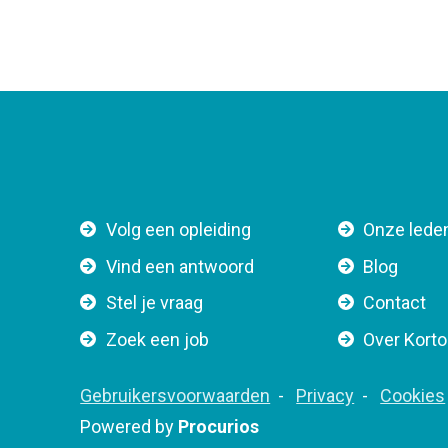
F
Volg een opleiding
Onze lede
o
Vind een antwoord
Blog
o
Stel je vraag
Contact
t
e
Zoek een job
Over Kort
r
n
F
Gebruikersvoorwaarden
Privacy
Cookies
a
o
Powered by
Procurios
v