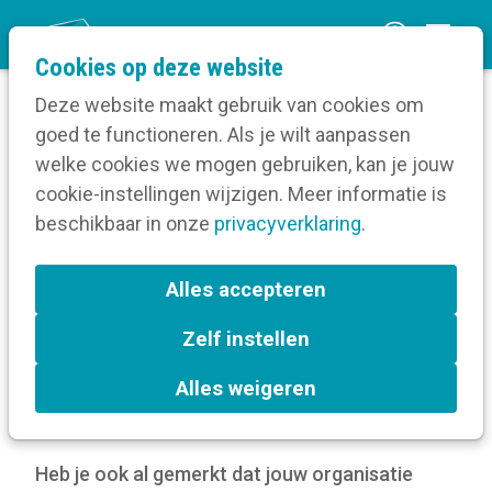
O
Cookies op deze website
p
Deze website maakt gebruik van cookies om
e
goed te functioneren. Als je wilt aanpassen
n
Verruim je kennis
welke cookies we mogen gebruiken, kan je jouw
Home
m
cookie-instellingen wijzigen. Meer informatie is
Digitale communicatie
Sociale media
e
beschikbaar in onze
Kanalen
privacyverklaring
.
n
Hoe bereik je meer mensen op Facebook?
u
Alles accepteren
Hoe bereik je meer
Zelf instellen
mensen op Facebook?
Alles weigeren
25 mei 2022
door
Kortom
Heb je ook al gemerkt dat jouw organisatie