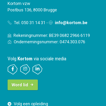
Kortom vzw
Postbus 136
,
8000 Brugge
Tel. 050 31 14 31
-
info@kortom.be
Rekeningnummer: BE39 0682 2966 6119
Ondernemingsnummer: 0474.303.076
Volg
Kortom
via sociale media
B
Word lid
u
t
t
F
Volg een opleiding
o