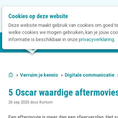
M
Cookies op deze website
Onze bedrijfsleden
O
e
t
Deze website maakt gebruik van cookies om goed te 
a
welke cookies we mogen gebruiken, kan je jouw cook
M
n
informatie is beschikbaar in onze
privacyverklaring
.
V
a
a
i
v
n
i
n
g
a
a
Verruim je kennis
Digitale communicatie
Home
v
t
i
i
5 Oscar waardige aftermovies 
g
o
a
n
26 sep 2025
door
Kortom
t
i
Een aftermovie is meer dan een sfeerverslag. Het s