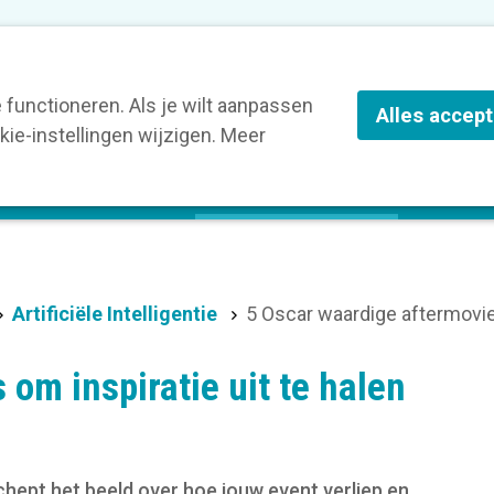
nze leden
Blog
Contact
Over Kortom
functioneren. Als je wilt aanpassen
Alles accep
ie-instellingen wijzigen. Meer
olg een opleiding
Verruim je kennis
St
Artificiële Intelligentie
5 Oscar waardige aftermovies
om inspiratie uit te halen
chept het beeld over hoe jouw event verliep en