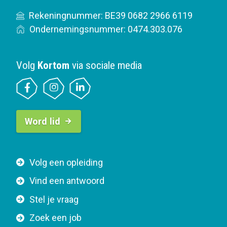
Rekeningnummer: BE39 0682 2966 6119
Ondernemingsnummer: 0474.303.076
Volg
Kortom
via sociale media
B
Word lid
u
t
t
F
Volg een opleiding
o
o
n
Vind een antwoord
o
n
Stel je vraag
t
a
e
v
Zoek een job