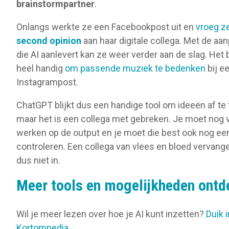
brainstormpartner
.
Onlangs werkte ze een Facebookpost uit en
vroeg z
second opinion
aan haar digitale collega. Met de a
die AI aanlevert kan ze weer verder aan de slag. Het 
heel handig
om passende muziek te bedenken
bij e
Instagrampost.
ChatGPT blijkt dus een handige tool om ideeën af te 
maar het is een collega met gebreken. Je moet nog 
werken op de output en je moet die best ook nog ee
controleren. Een collega van vlees en bloed vervangen
dus niet in.
Meer tools en mogelijkheden ont
Wil je meer lezen over hoe je AI kunt inzetten?
Duik i
Kortompedia.