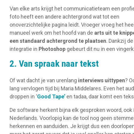
Van elke arts krijgt het communicatieteam een profie
foto heeft een andere achtergrond wat tot een
onoverzichtelijke pagina leidt. Vroeger vroeg het hee
manueel werk om het hoofd van de
arts uit te knip
een standaard achtergrond te plaatsen
. Dankzij de
integratie in
Photoshop
gebeurt dit nu in een vingerk
2. Van spraak naar tekst
Of wat dacht je van urenlang
interviews uittypen
? O
lang vervlogen tijd bij Maria Middelares. Even het a
droppen in ‘
Good Tape’
en tadaa, daar komt een tek
De software herkent bijna elk gesproken woord, ook 
Nederlands. Voorlopig kan de tool nog geen stemm
herkennen en aanduiden. Je krijgt dus een doorlopen