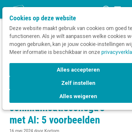
O
Cookies op deze website
p
Deze website maakt gebruik van cookies om goed t
e
functioneren. Als je wilt aanpassen welke cookies w
n
Verruim je kennis
mogen gebruiken, kan je jouw cookie-instellingen wi
Home
m
Meer informatie is beschikbaar in onze
Digitale communicatie
privacyverkla
e
Artificiële Intelligentie
n
Dit doen jouw communicatiecollega’s met AI: 5
Alles accepteren
voorbeelden
u
Zelf instellen
Dit doen jouw
Alles weigeren
communicatiecollega’s
met AI: 5 voorbeelden
16 mei 2024
door
Kortom