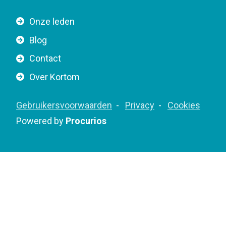
r
i
n
g
Onze leden
a
a
Blog
v
t
i
Contact
i
g
o
Over Kortom
a
n
t
F
Gebruikersvoorwaarden
Privacy
Cookies
i
o
Powered by
Procurios
o
o
n
t
e
r
B
o
t