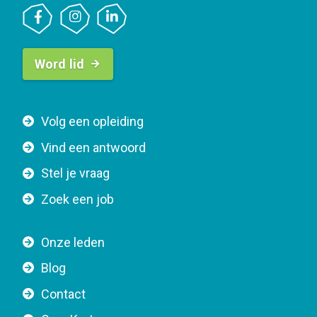
B
Word lid
u
t
t
F
Volg een opleiding
o
o
n
Vind een antwoord
o
n
Stel je vraag
t
a
e
v
Zoek een job
r
i
n
g
Onze leden
a
a
Blog
v
t
i
Contact
i
g
o