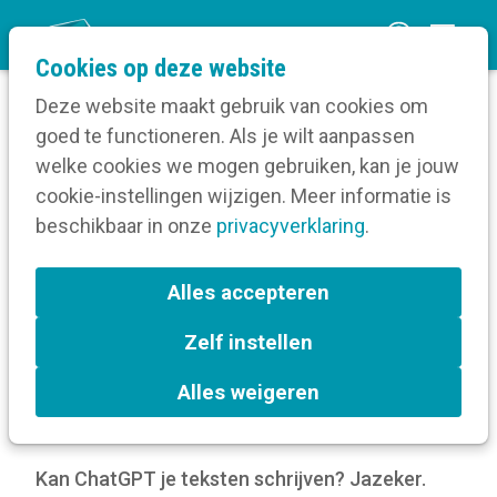
O
Cookies op deze website
p
Deze website maakt gebruik van cookies om
e
goed te functioneren. Als je wilt aanpassen
n
Verruim je kennis
welke cookies we mogen gebruiken, kan je jouw
Home
m
cookie-instellingen wijzigen. Meer informatie is
Digitale communicatie
e
beschikbaar in onze
Artificiële Intelligentie
privacyverklaring
.
n
ChatGPT, kan je me helpen aub?
u
Alles accepteren
ChatGPT, kan je me helpen
Zelf instellen
aub?
Alles weigeren
24 okt 2023
door
Kortom
Kan ChatGPT je teksten schrijven? Jazeker.