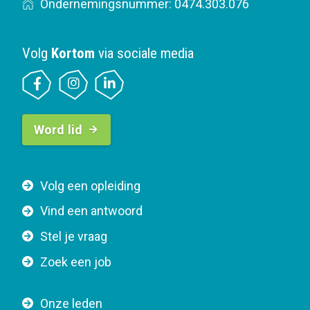
Ondernemingsnummer: 0474.303.076
Volg
Kortom
via sociale media
B
Word lid
u
t
t
F
Volg een opleiding
o
o
n
Vind een antwoord
o
n
Stel je vraag
t
a
e
v
Zoek een job
r
i
n
g
Onze leden