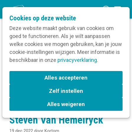
O
Cookies op deze website
p
Deze website maakt gebruik van cookies om
e
goed te functioneren. Als je wilt aanpassen
n
Verruim je kennis
welke cookies we mogen gebruiken, kan je jouw
Home
m
cookie-instellingen wijzigen. Meer informatie is
Digitale communicatie
e
beschikbaar in onze
Artificiële Intelligentie
privacyverklaring
.
n
Inclusieve communicatie om kansen aan te
reiken - Steven Van Hemelryck
u
Alles accepteren
Zelf instellen
Inclusieve communicatie
Alles weigeren
om kansen aan te reiken -
Steven Van Hemelryck
19 dec 2022
door
Kortom