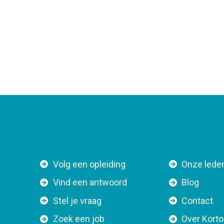
F
Volg een opleiding
Onze lede
o
Vind een antwoord
Blog
o
Stel je vraag
Contact
t
e
Zoek een job
Over Kort