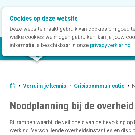
M
Cookies op deze website
Onze bedrijfsleden
O
e
t
Deze website maakt gebruik van cookies om goed te 
a
welke cookies we mogen gebruiken, kan je jouw cook
M
n
informatie is beschikbaar in onze
privacyverklaring
.
V
a
a
i
v
n
i
n
g
a
a
Verruim je kennis
Crisiscommunicatie
N
Home
v
t
i
i
Noodplanning bij de overheid
g
o
a
n
t
Bij rampen waarbij de veiligheid van de bevolking op
i
werking. Verschillende overheidsinstanties en disci