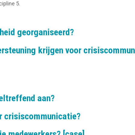
ipline 5.
rheid georganiseerd?
dersteuning krijgen voor crisiscommun
eltreffend aan?
or crisiscommunicatie?
 je medewerkers? [case]