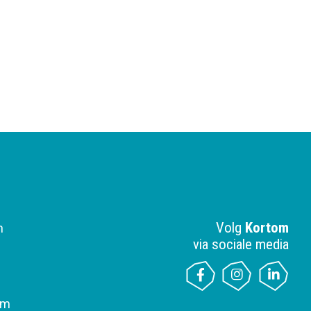
Volg
Kortom
n
via sociale media
om