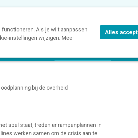
nze leden
Blog
Contact
Over Kortom
functioneren. Als je wilt aanpassen
Alles accep
ie-instellingen wijzigen. Meer
olg een opleiding
Verruim je kennis
St
oodplanning bij de overheid
 het spel staat, treden er rampenplannen in
plines werken samen om de crisis aan te