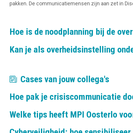
o
pakken. De communicatiemensen zijn aan zet in Disc
n
Hoe is de noodplanning bij de ove
Kan je als overheidsinstelling on
Cases van jouw collega's
Hoe pak je crisiscommunicatie do
Welke tips heeft MPI Oosterlo vo
Cyberveiligheid: hoe sensibiliseer