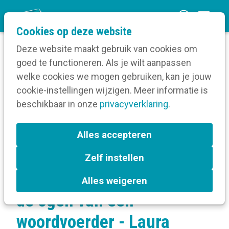
O
Cookies op deze website
p
Deze website maakt gebruik van cookies om
e
goed te functioneren. Als je wilt aanpassen
n
Verruim je kennis
welke cookies we mogen gebruiken, kan je jouw
Home
m
cookie-instellingen wijzigen. Meer informatie is
Crisiscommunicatie
e
beschikbaar in onze
Noodplanning bij de overheid
privacyverklaring
.
n
Crisiscommunicatie door de ogen van een
woordvoerder - Laura Demullier van het
u
Alles accepteren
Nationaal Crisiscentrum
Zelf instellen
Crisiscommunicatie door
Alles weigeren
de ogen van een
woordvoerder - Laura