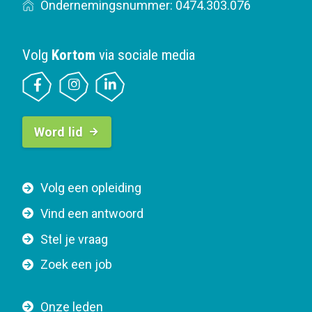
Ondernemingsnummer: 0474.303.076
Volg
Kortom
via sociale media
B
Word lid
u
t
t
F
Volg een opleiding
o
o
n
Vind een antwoord
o
n
Stel je vraag
t
a
e
v
Zoek een job
r
i
n
g
Onze leden