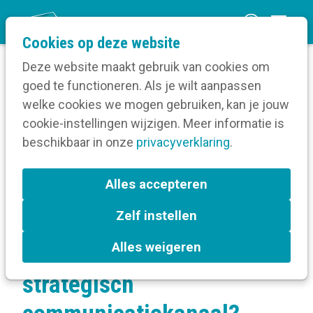
O
Cookies op deze website
p
Deze website maakt gebruik van cookies om
e
goed te functioneren. Als je wilt aanpassen
n
Verruim je kennis
welke cookies we mogen gebruiken, kan je jouw
Home
m
cookie-instellingen wijzigen. Meer informatie is
Crisiscommunicatie
e
beschikbaar in onze
Communiceren tijdens een crisis
privacyverklaring
.
n
Hoe maak je van infoschermen een strategisch
communicatiekanaal?
u
Alles accepteren
Zelf instellen
Hoe maak je van
Alles weigeren
infoschermen een
strategisch