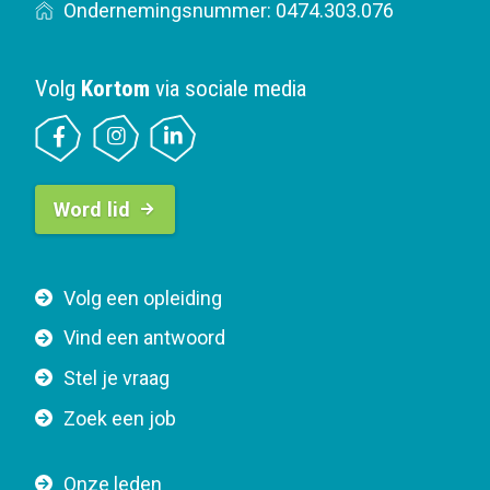
Ondernemingsnummer: 0474.303.076
Volg
Kortom
via sociale media
B
Word lid
u
t
t
F
Volg een opleiding
o
o
n
Vind een antwoord
o
n
Stel je vraag
t
a
e
v
Zoek een job
r
i
n
g
Onze leden