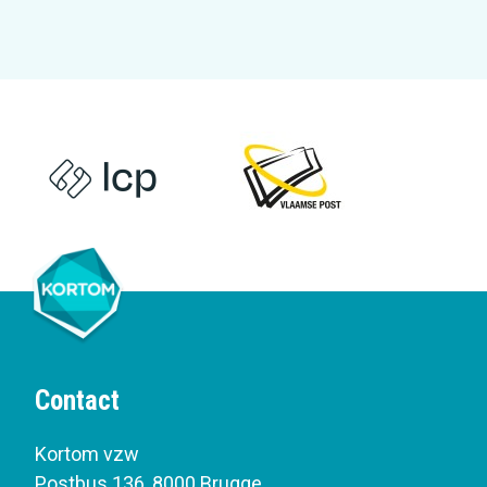
Contact
Kortom vzw
Postbus 136
,
8000 Brugge