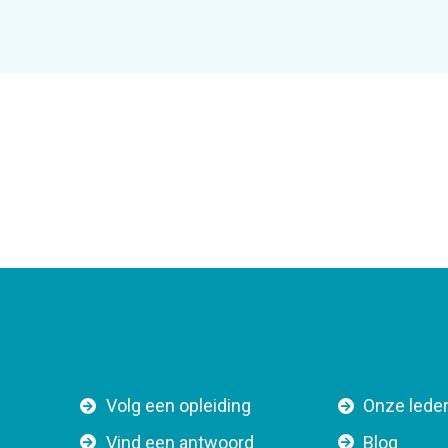
F
Volg een opleiding
Onze lede
o
Vind een antwoord
Blog