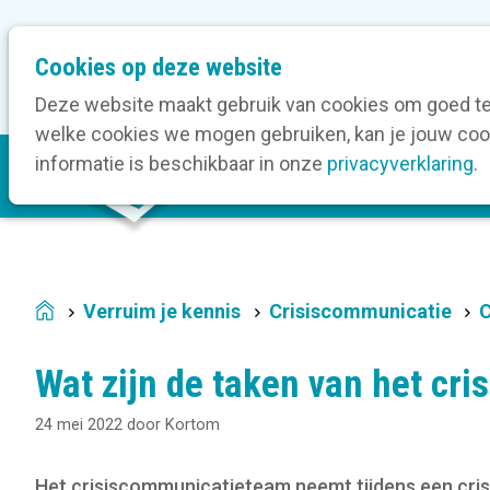
M
Cookies op deze website
Onze bedrijfsleden
O
e
t
Deze website maakt gebruik van cookies om goed te 
a
welke cookies we mogen gebruiken, kan je jouw cook
M
n
informatie is beschikbaar in onze
privacyverklaring
.
V
a
a
i
v
n
i
n
g
a
a
Verruim je kennis
Crisiscommunicatie
C
Home
v
t
i
i
Wat zijn de taken van het cr
g
o
a
n
24 mei 2022
door
Kortom
t
i
Het crisiscommunicatieteam neemt tijdens een cris