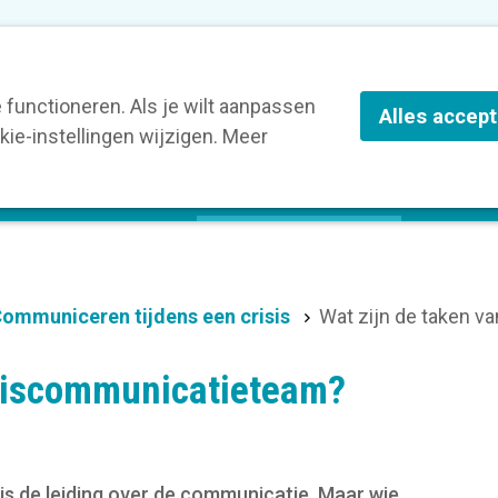
nze leden
Blog
Contact
Over Kortom
functioneren. Als je wilt aanpassen
Alles accep
ie-instellingen wijzigen. Meer
olg een opleiding
Verruim je kennis
St
ommuniceren tijdens een crisis
Wat zijn de taken v
isiscommunicatieteam?
is de leiding over de communicatie. Maar wie