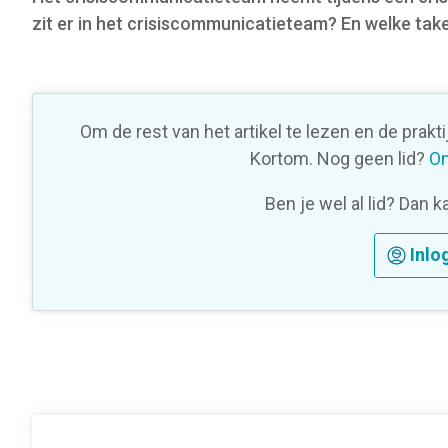
o
zit er in het crisiscommunicatieteam? En welke tak
n
Om de rest van het artikel te lezen en de prakt
Kortom. Nog geen lid?
On
Ben je wel al lid? Dan k
Inlo