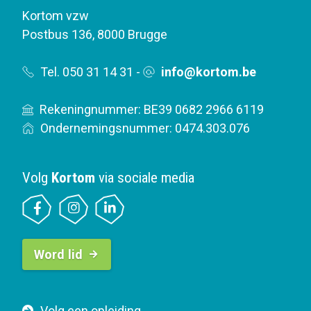
Kortom vzw
Postbus 136
,
8000 Brugge
Tel. 050 31 14 31
-
info@kortom.be
Rekeningnummer: BE39 0682 2966 6119
Ondernemingsnummer: 0474.303.076
Volg
Kortom
via sociale media
B
Word lid
u
t
t
F
Volg een opleiding