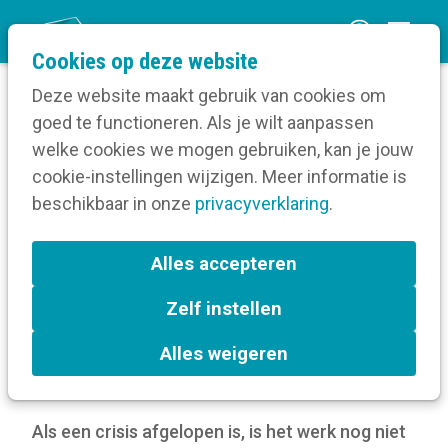
O
Cookies op deze website
p
Deze website maakt gebruik van cookies om
e
goed te functioneren. Als je wilt aanpassen
n
Verruim je kennis
welke cookies we mogen gebruiken, kan je jouw
Home
m
cookie-instellingen wijzigen. Meer informatie is
Crisiscommunicatie
e
beschikbaar in onze
Communiceren tijdens een crisis
privacyverklaring
.
n
Wat moet je doen na een crisis?
u
Alles accepteren
Wat moet je doen na een
Zelf instellen
crisis?
Alles weigeren
24 mei 2022
door
Kortom
Als een crisis afgelopen is, is het werk nog niet