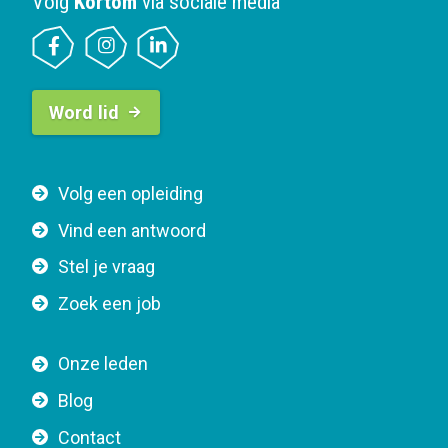
Volg
Kortom
via sociale media
B
Word lid
u
t
t
F
Volg een opleiding
o
o
n
Vind een antwoord
o
n
Stel je vraag
t
a
e
v
Zoek een job
r
i
n
g
Onze leden
a
a
Blog
v
t
i
Contact
i