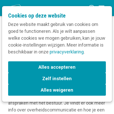
O
Cookies op deze website
p
Deze website maakt gebruik van cookies om
e
goed te functioneren. Als je wilt aanpassen
n
Verruim je kennis
welke cookies we mogen gebruiken, kan je jouw
Home
m
cookie-instellingen wijzigen. Meer informatie is
Communicatiebeleid
Communicatiebeleid
e
beschikbaar in onze
privacyverklaring
.
n
Communicatiebeleid
u
Alles accepteren
Waarom, voor wie, waarover, wanneer en met
Zelf instellen
welke middelen zet je communicatie op? Lees
in dit dossier meer over het belang van een goed
Alles weigeren
communicatiebeleidsplan en communicatie-
afspraken met het bestuur. Je vindt er ook meer
info over overheidscommunicatie en hoe je een