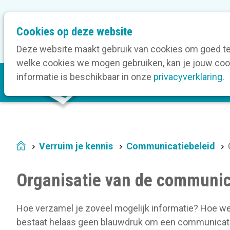
M
Cookies op deze website
Onze bedrijfsleden
O
e
t
Deze website maakt gebruik van cookies om goed te 
a
welke cookies we mogen gebruiken, kan je jouw cook
M
n
informatie is beschikbaar in onze
privacyverklaring
.
V
a
a
i
v
n
i
n
g
a
a
Verruim je kennis
Communicatiebeleid
Home
v
t
i
i
Organisatie van de communic
g
o
a
n
t
Hoe verzamel je zoveel mogelijk informatie? Hoe wer
i
bestaat helaas geen blauwdruk om een communicatie