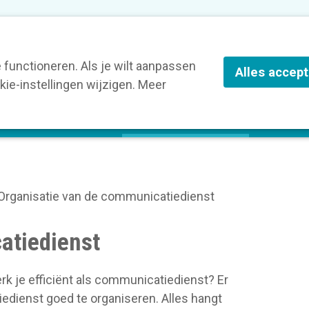
nze leden
Blog
Contact
Over Kortom
functioneren. Als je wilt aanpassen
Alles accep
ie-instellingen wijzigen. Meer
olg een opleiding
Verruim je kennis
St
Organisatie van de communicatiedienst
atiedienst
k je efficiënt als communicatiedienst? Er
dienst goed te organiseren. Alles hangt