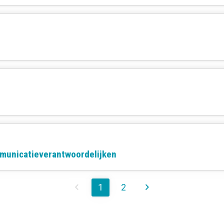
municatieverantwoordelijken
1
2