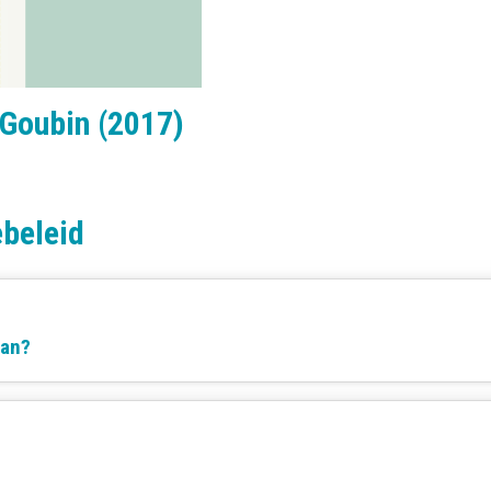
c Goubin (2017)
beleid
aan?