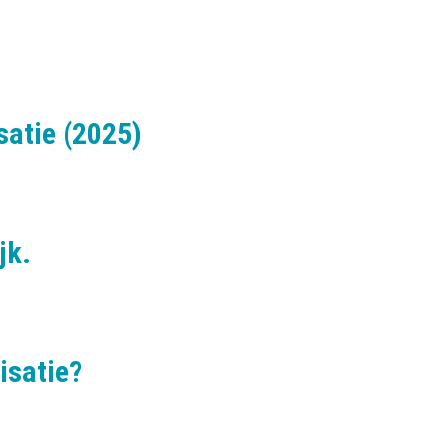
a
t
i
o
n
satie (2025)
jk.
isatie?