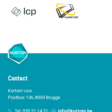
Contact
Kortom vzw
Postbus 136
,
8000 Brugge
Tel. 050 31 14 31
-
info@kortom.be