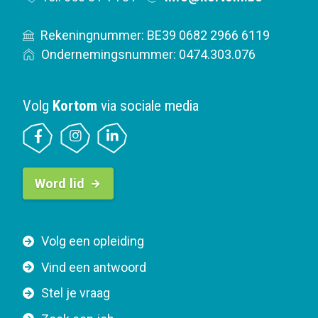
Rekeningnummer: BE39 0682 2966 6119
Ondernemingsnummer: 0474.303.076
Volg
Kortom
via sociale media
B
Word lid
u
t
t
F
Volg een opleiding
o
o
n
Vind een antwoord
o
n
Stel je vraag
t
a
e