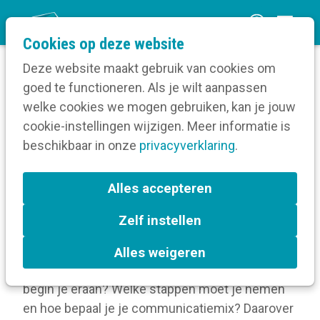
O
Cookies op deze website
p
Deze website maakt gebruik van cookies om
e
goed te functioneren. Als je wilt aanpassen
n
Verruim je kennis
welke cookies we mogen gebruiken, kan je jouw
Home
m
cookie-instellingen wijzigen. Meer informatie is
Communicatiebeleid
e
beschikbaar in onze
Communicatiebeleidsplan
privacyverklaring
.
n
u
Communicatiebeleidsplan
Alles accepteren
Zelf instellen
Een communicatiebeleidsplan is een goed
uitgekiende leidraad, die richting geeft en
Alles weigeren
prioriteiten stelt in de communicatie. Maar hoe
begin je eraan? Welke stappen moet je nemen
en hoe bepaal je je communicatiemix? Daarover