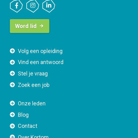
B
Word lid
u
t
t
F
Volg een opleiding
o
o
n
Vind een antwoord
o
n
Stel je vraag
t
a
e
v
Zoek een job
r
i
n
g
Onze leden
a
a
Blog
v
t
i
Contact
i
g
o
Over Kortom