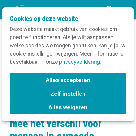
O
Cookies op deze website
p
Deze website maakt gebruik van cookies om
e
goed te functioneren. Als je wilt aanpassen
n
Verruim je kennis
welke cookies we mogen gebruiken, kan je jouw
Home
m
cookie-instellingen wijzigen. Meer informatie is
Communicatiebeleid
e
beschikbaar in onze
Communicatiebeleidsplan
privacyverklaring
.
n
Jij maakt als communicatieprofessional mee
het verschil voor mensen in armoede
u
Alles accepteren
Zelf instellen
Jij maakt als
Alles weigeren
communicatieprofessional
mee het verschil voor