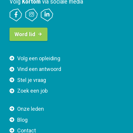
Volg
Kortom
via sociale media
B
Word lid
u
t
t
F
Volg een opleiding
o
o
n
Vind een antwoord
o
n
Stel je vraag
t
a
e
v
Zoek een job
r
i
n
g
Onze leden
a
a
Blog
v
t
i
Contact
i