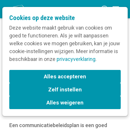
O
Cookies op deze website
p
Deze website maakt gebruik van cookies om
e
goed te functioneren. Als je wilt aanpassen
n
Verruim je kennis
welke cookies we mogen gebruiken, kan je jouw
Home
m
cookie-instellingen wijzigen. Meer informatie is
Communicatiebeleid
e
beschikbaar in onze
Communicatiebeleidsplan
privacyverklaring
.
n
Hoe schrijf je een communicatiebeleidsplan?
u
Alles accepteren
Hoe schrijf je een
Zelf instellen
communicatiebeleidsplan?
Alles weigeren
16 jan 2025
door
Kortom
Een communicatiebeleidsplan is een goed