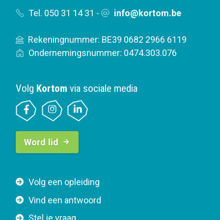
Tel. 050 31 14 31
-
info@kortom.be
Rekeningnummer: BE39 0682 2966 6119
Ondernemingsnummer: 0474.303.076
Volg
Kortom
via sociale media
B
Word lid
u
t
t
F
Volg een opleiding
o
o
n
Vind een antwoord
o
n
Stel je vraag
t