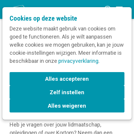
O
Cookies op deze website
p
Deze website maakt gebruik van cookies om
e
goed te functioneren. Als je wilt aanpassen
n
Duik in ons kennisaanbod
welke cookies we mogen gebruiken, kan je jouw
m
cookie-instellingen wijzigen. Meer informatie is
e
beschikbaar in onze
privacyverklaring
.
Welkom bij Kortompedia, hét digitaal
n
kenniscentrum over communicatie.
Je vindt hier
u
Alles accepteren
het antwoord op jouw communicatievragen.
Duik in onze tips en tricks, praktijkdocumenten
,
Zelf instellen
interessante artikels en publicaties over allerlei
communicatiethema’s. Heb je suggesties?
Laat
Alles weigeren
het ons weten.
Heb je vragen over jouw lidmaatschap,
opleidingen of over Kortom? Neem dan een