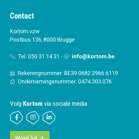
Contact
Kortom vzw
Postbus 136
,
8000 Brugge
Tel. 050 31 14 31
-
info@kortom.be
Rekeningnummer: BE39 0682 2966 6119
Ondernemingsnummer: 0474.303.076
Volg
Kortom
via sociale media
B
Word lid
u