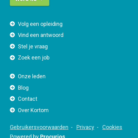
t
t
F
Volg een opleiding
o
o
n
Vind een antwoord
o
n
Stel je vraag
t
a
e
v
Zoek een job
r
i
n
g
Onze leden
a
a
Blog
v
t
i
Contact
i
g
o
Over Kortom
a
n
t
F
Gebruikersvoorwaarden
Privacy
Cookies
i
o
Powered by
Procurios