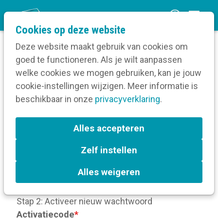
O
Cookies op deze website
p
Deze website maakt gebruik van cookies om
e
goed te functioneren. Als je wilt aanpassen
n
Wijzig je wachtwoord
welke cookies we mogen gebruiken, kan je jouw
Home
m
cookie-instellingen wijzigen. Meer informatie is
e
beschikbaar in onze
privacyverklaring
.
Wijzig je wachtwoord
n
u
Alles accepteren
Zelf instellen
Hieronder kun je je nieuwe wachtwoord en de
32 tekens lange activatiecode die je per e-mail
Alles weigeren
heeft ontvangen invullen
Stap 2: Activeer nieuw wachtwoord
Activatiecode
*