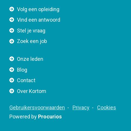
t
F
Volg een opleiding
o
o
n
Vind een antwoord
o
n
Stel je vraag
t
a
e
v
Zoek een job
r
i
n
g
Onze leden
a
a
Blog
v
t
i
Contact
i
g
o
Over Kortom
a
n
t
F
Gebruikersvoorwaarden
Privacy
Cookies
i
o
Powered by
Procurios
o
o
n
t