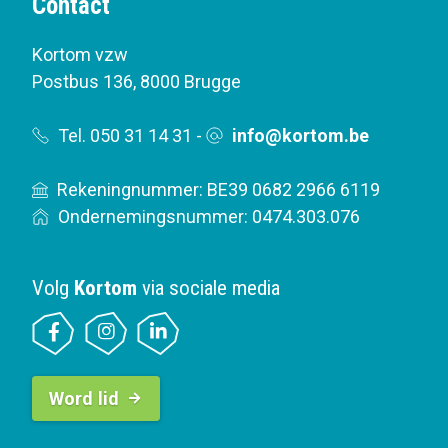
Contact
Kortom vzw
Postbus 136
,
8000 Brugge
Tel. 050 31 14 31
-
info@kortom.be
Rekeningnummer: BE39 0682 2966 6119
Ondernemingsnummer: 0474.303.076
Volg
Kortom
via sociale media
B
Word lid
u
t