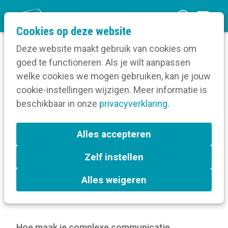
O
Cookies op deze website
p
Deze website maakt gebruik van cookies om
e
goed te functioneren. Als je wilt aanpassen
n
welke cookies we mogen gebruiken, kan je jouw
Home
m
cookie-instellingen wijzigen. Meer informatie is
Beeldcommunicatie die werkt: 9 praktische tips
e
beschikbaar in onze
uit de aanpak van Stad Gent
privacyverklaring
.
n
u
Beeldcommunicatie die
Alles accepteren
werkt: 9 praktische tips uit
Zelf instellen
de aanpak van Stad Gent
Alles weigeren
20 mei 2026 om 12:00
door
Kortom
Hoe maak je complexe communicatie