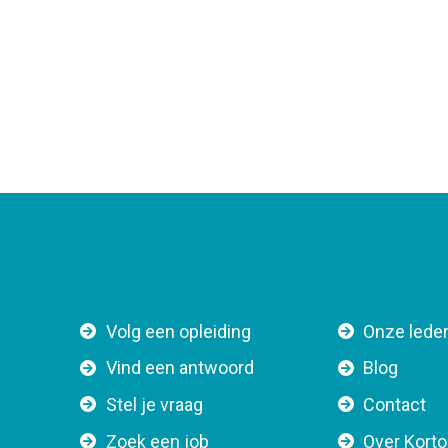
F
Volg een opleiding
Onze lede
o
Vind een antwoord
Blog
o
Stel je vraag
Contact
t
e
Zoek een job
Over Kort