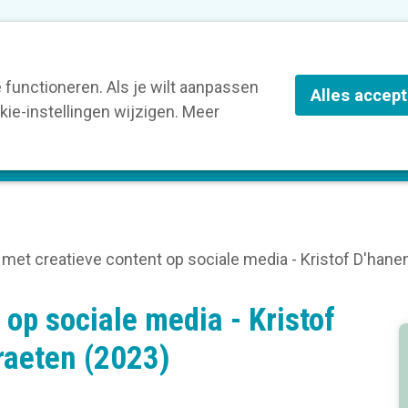
ze leden
Blog
Contact
Over Kortom
functioneren. Als je wilt aanpassen
Alles accep
ie-instellingen wijzigen. Meer
olg een opleiding
Verruim je kennis
St
met creatieve content op sociale media - Kristof D'han
op sociale media - Kristof
raeten (2023)