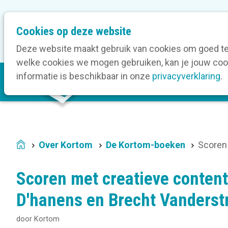
M
Cookies op deze website
Onze bedrijfsleden
On
e
t
Deze website maakt gebruik van cookies om goed te 
a
welke cookies we mogen gebruiken, kan je jouw cook
M
n
informatie is beschikbaar in onze
privacyverklaring
.
V
a
a
i
v
n
i
n
g
a
a
Over Kortom
De Kortom-boeken
Scoren 
Home
v
t
i
i
Scoren met creatieve content 
g
o
a
D'hanens en Brecht Vanderst
n
t
door
Kortom
i