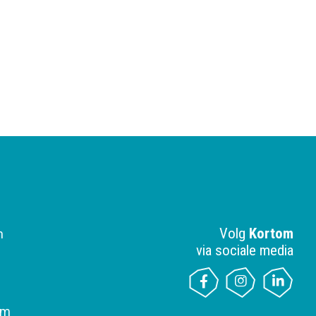
Volg
Kortom
n
via sociale media
om