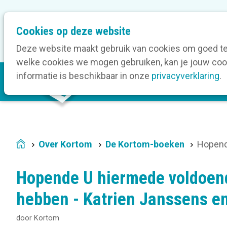
M
Cookies op deze website
Onze bedrijfsleden
On
e
t
Deze website maakt gebruik van cookies om goed te 
a
welke cookies we mogen gebruiken, kan je jouw cook
M
n
informatie is beschikbaar in onze
privacyverklaring
.
V
a
a
i
v
n
i
n
g
a
a
Over Kortom
De Kortom-boeken
Hopend
Home
v
t
i
i
Hopende U hiermede voldoen
g
o
a
hebben - Katrien Janssens en
n
t
door
Kortom
i