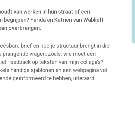
houdt van werken in hun straat of een
n begrijpen? Farida en Katrien van Wablieft
r kan overbrengen.
leesbare brief en hoe je structuur brengt in die
le prangende vragen, zoals: wie moet een
ef feedback op teksten van mijn collega’s?
nkele handige sjablonen en een webpagina vol
oende geïnformeerd te hebben, uiteraard.