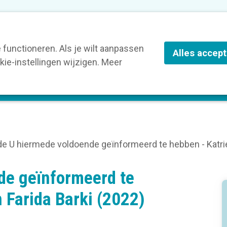
ze leden
Blog
Contact
Over Kortom
functioneren. Als je wilt aanpassen
Alles accep
ie-instellingen wijzigen. Meer
olg een opleiding
Verruim je kennis
St
e U hiermede voldoende geïnformeerd te hebben - Katrie
de geïnformeerd te
 Farida Barki (2022)