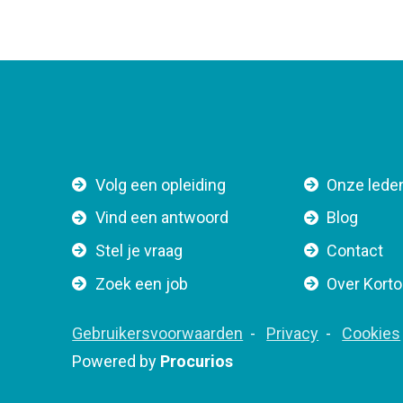
F
Volg een opleiding
Onze lede
o
Vind een antwoord
Blog
o
Stel je vraag
Contact
t
e
Zoek een job
Over Kort
r
n
F
Gebruikersvoorwaarden
Privacy
Cookies
a
o
Powered by
Procurios
v
o
i