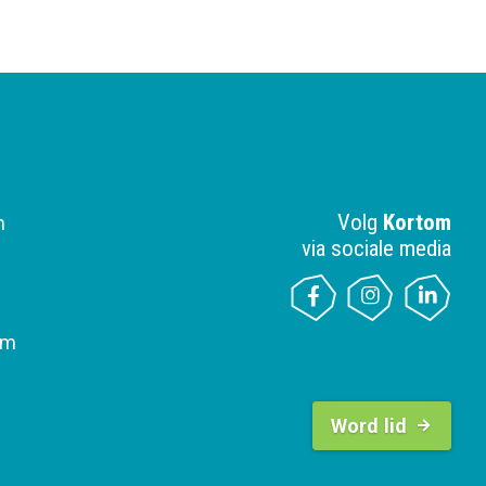
Volg
Kortom
n
via sociale media
om
B
u
Word lid
t
t