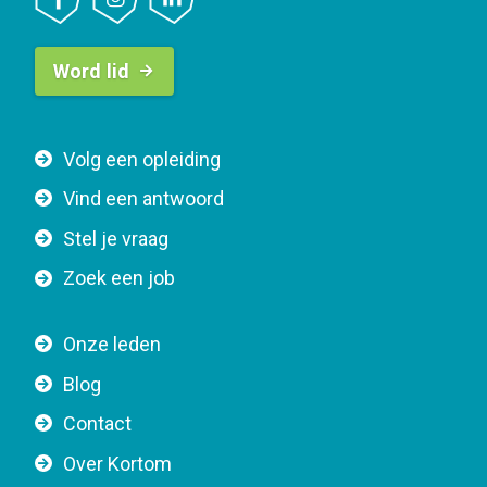
B
Word lid
u
t
t
F
Volg een opleiding
o
o
n
Vind een antwoord
o
n
Stel je vraag
t
a
e
v
Zoek een job
r
i
n
g
Onze leden
a
a
Blog
v
t
i
Contact
i
g
o
Over Kortom
a
n