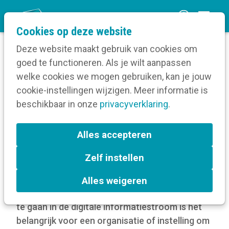
O
Cookies op deze website
p
Deze website maakt gebruik van cookies om
e
goed te functioneren. Als je wilt aanpassen
n
Over Kortom
De Kortom-boeken
welke cookies we mogen gebruiken, kan je jouw
Home
m
cookie-instellingen wijzigen. Meer informatie is
Werken met foto's - Luc Van De Steene (2020)
e
beschikbaar in onze
privacyverklaring
.
n
Werken met foto's - Luc
u
Alles accepteren
Van De Steene (2020)
Zelf instellen
door
Kortom
Alles weigeren
In een tijd waarin het publiek kopje-onder dreigt
te gaan in de digitale informatiestroom is het
belangrijk voor een organisatie of instelling om