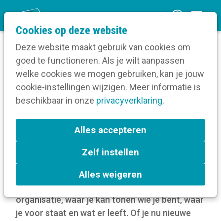
O
Cookies op deze website
p
Deze website maakt gebruik van cookies om
e
goed te functioneren. Als je wilt aanpassen
n
Blog
welke cookies we mogen gebruiken, kan je jouw
Home
m
cookie-instellingen wijzigen. Meer informatie is
Hoe profileer je je als organisatie op LinkedIn?
e
beschikbaar in onze
privacyverklaring
.
n
Hoe profileer je je als
u
Alles accepteren
organisatie op LinkedIn?
Zelf instellen
30 oktober 2025
Alles weigeren
LinkedIn is het online visitekaartje van je
organisatie, waar je kan tonen wie je bent, waar
je voor staat en wat er leeft. Of je nu nieuwe