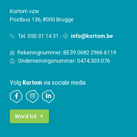
Kortom vzw
Postbus 136
,
8000 Brugge
Tel. 050 31 14 31
-
info@kortom.be
Rekeningnummer: BE39 0682 2966 6119
Ondernemingsnummer: 0474.303.076
Volg
Kortom
via sociale media
B
Word lid
u
t
t