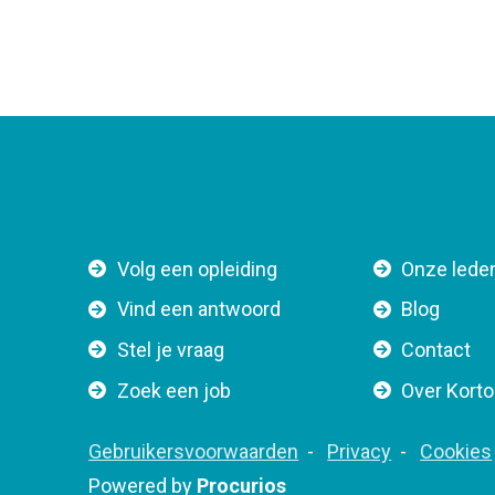
F
Volg een opleiding
Onze lede
o
Vind een antwoord
Blog
o
Stel je vraag
Contact
t
e
Zoek een job
Over Kort
r
n
F
Gebruikersvoorwaarden
Privacy
Cookies
a
o
Powered by
Procurios