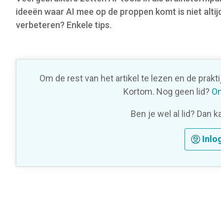
o
ideeën waar AI mee op de proppen komt is niet altij
n
verbeteren? Enkele tips.
Om de rest van het artikel te lezen en de prakt
Kortom. Nog geen lid?
On
Ben je wel al lid? Dan k
Inlo