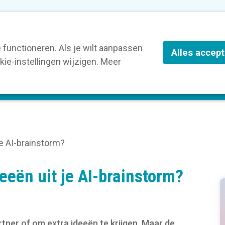
nze leden
Blog
Contact
Over Kortom
functioneren. Als je wilt aanpassen
Alles accep
ie-instellingen wijzigen. Meer
olg een opleiding
Verruim je kennis
St
je AI-brainstorm?
eeën uit je AI-brainstorm?
rtner of om extra ideeën te krijgen. Maar de