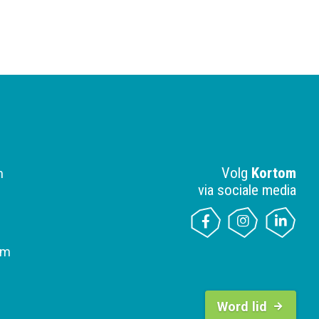
Volg
Kortom
n
via sociale media
om
B
u
Word lid
t