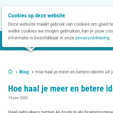
M
Cookies op deze website
Onze bedrijfsleden
O
e
t
Deze website maakt gebruik van cookies om goed te 
a
welke cookies we mogen gebruiken, kan je jouw cook
M
n
informatie is beschikbaar in onze
privacyverklaring
.
V
a
a
i
v
n
i
n
g
a
a
Blog
Hoe haal je meer en betere ideeën uit 
Home
v
t
i
i
Hoe haal je meer en betere id
g
o
a
n
19 juni 2025
t
i
Veel gebruikers zetten AI-tools in als brainstormpa