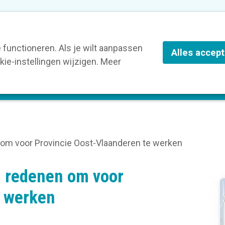
nze leden
Blog
Contact
Over Kortom
functioneren. Als je wilt aanpassen
Alles accep
ie-instellingen wijzigen. Meer
olg een opleiding
Verruim je kennis
St
 om voor Provincie Oost-Vlaanderen te werken
n redenen om voor
e werken