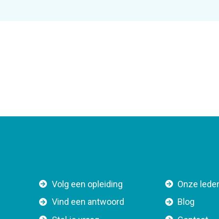
F
Volg een opleiding
Onze lede
o
Vind een antwoord
Blog
o