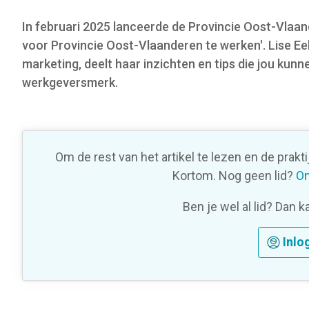
o
In februari 2025 lanceerde de Provincie Oost-Vlaa
n
voor Provincie Oost-Vlaanderen te werken'. Lise E
marketing, deelt haar inzichten en tips die jou kun
werkgeversmerk.
Om de rest van het artikel te lezen en de prakt
Kortom. Nog geen lid?
On
Ben je wel al lid? Dan k
Inlo