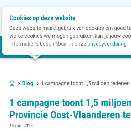
M
Cookies op deze website
Onze bedrijfsleden
O
e
t
Deze website maakt gebruik van cookies om goed te 
a
welke cookies we mogen gebruiken, kan je jouw cook
M
n
informatie is beschikbaar in onze
privacyverklaring
.
V
a
a
i
v
n
i
n
g
a
a
Blog
1 campagne toont 1,5 miljoen redenen
Home
v
t
i
i
1 campagne toont 1,5 miljoe
g
o
a
Provincie Oost-Vlaanderen t
n
t
14 mei 2025
i