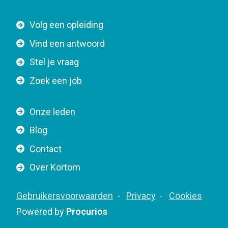
t
F
Volg een opleiding
o
o
n
Vind een antwoord
o
n
Stel je vraag
t
a
e
v
Zoek een job
r
i
n
g
Onze leden
a
a
Blog
v
t
i
Contact
i
g
o
Over Kortom
a
n
t
F
Gebruikersvoorwaarden
Privacy
Cookies
i
o
Powered by
Procurios
o
o
n