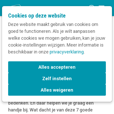
O
Cookies op deze website
p
Deze website maakt gebruik van cookies om
e
goed te functioneren. Als je wilt aanpassen
n
Blog
welke cookies we mogen gebruiken, kan je jouw
Home
m
cookie-instellingen wijzigen. Meer informatie is
7 goede voornemens voor het nieuwe jaar
e
beschikbaar in onze
privacyverklaring
.
n
7 goede voornemens voor
u
Alles accepteren
het nieuwe jaar
Zelf instellen
1 januari 2025
Alles weigeren
Een nieuw jaar betekent nieuwe voornemens
bedenken. En daar helpen we je graag een
handje bij. Wat dacht je van deze 7 goede