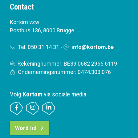
Contact
Kortom vzw
Postbus 136
,
8000 Brugge
Tel. 050 31 14 31
-
info@kortom.be
Rekeningnummer: BE39 0682 2966 6119
Ondernemingsnummer: 0474.303.076
Volg
Kortom
via sociale media
B
Word lid
u
t