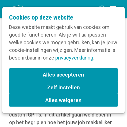
O
Cookies op deze website
p
Deze website maakt gebruik van cookies om
e
goed te functioneren. Als je wilt aanpassen
n
Blog
Hoe werkt een custom GPT?
welke cookies we mogen gebruiken, kan je jouw
Home
m
cookie-instellingen wijzigen. Meer informatie is
e
beschikbaar in onze
privacyverklaring
.
Hoe werkt een custom
n
GPT?
u
Alles accepteren
6 december 2024
Zelf instellen
Custom-wat? Nog niet bekend met het begrip?
Alles weigeren
Dan is dit artikel er om je te introduceren in
custom GPT’s. In dit artikel gaan we dieper in
op het begrip en hoe het jouw job makkelijker