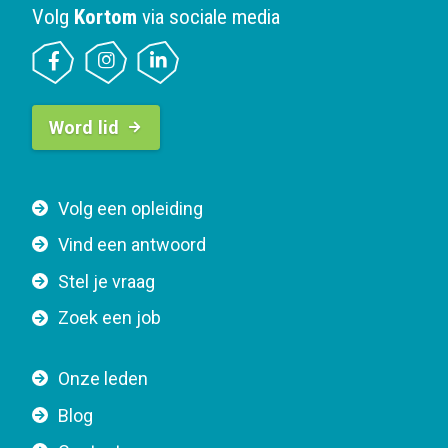
Volg
Kortom
via sociale media
B
Word lid
u
t
t
F
Volg een opleiding
o
o
n
Vind een antwoord
o
n
Stel je vraag
t
a
e
v
Zoek een job
r
i
n
g
Onze leden
a
a
Blog
v
t
i