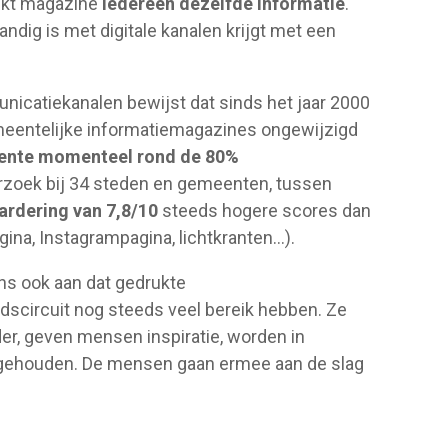
rukt magazine
iedereen dezelfde informatie
.
ndig is met digitale kanalen krijgt met een
icatiekanalen bewijst dat sinds het jaar 2000
emeentelijke informatiemagazines ongewijzigd
emeente momenteel rond de 80%
zoek bij 34 steden en gemeenten, tussen
rdering van 7,8/10
steeds hogere scores dan
gina, Instagrampagina, lichtkranten…).
s ook aan dat gedrukte
dscircuit nog steeds veel bereik hebben. Ze
der, geven mensen inspiratie, worden in
gehouden. De mensen gaan ermee aan de slag