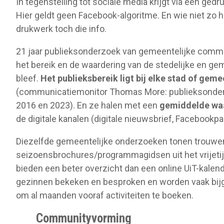
In tegenstelling tot sociale media krijgt via een ged
Hier geldt geen Facebook-algoritme. En wie niet zo ha
drukwerk toch die info.
21 jaar publieksonderzoek van gemeentelijke commun
het bereik en de waardering van de stedelijke en g
bleef.
Het publieksbereik ligt bij elke stad of g
(communicatiemonitor Thomas More: publieksonder
2016 en 2023). En ze halen met een
gemiddelde waa
de digitale kanalen (digitale nieuwsbrief, Facebookpa
Diezelfde gemeentelijke onderzoeken tonen trouwen
seizoensbrochures/programmagidsen uit het vrijetij
bieden een beter overzicht dan een online UiT-kalen
gezinnen bekeken en besproken en worden vaak bij
om al maanden vooraf activiteiten te boeken.
Communityvorming