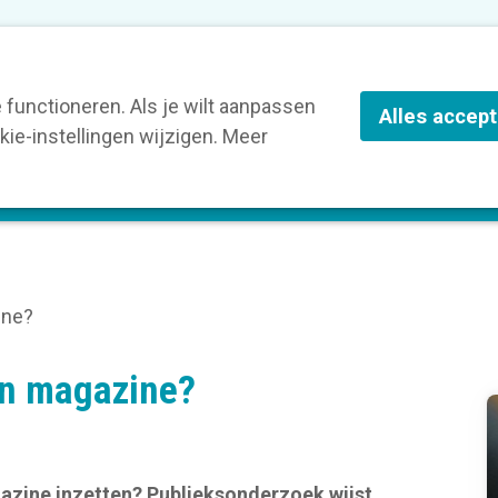
nze leden
Blog
Contact
Over Kortom
functioneren. Als je wilt aanpassen
Alles accep
ie-instellingen wijzigen. Meer
olg een opleiding
Verruim je kennis
St
ine?
en magazine?
azine inzetten? Publieksonderzoek wijst