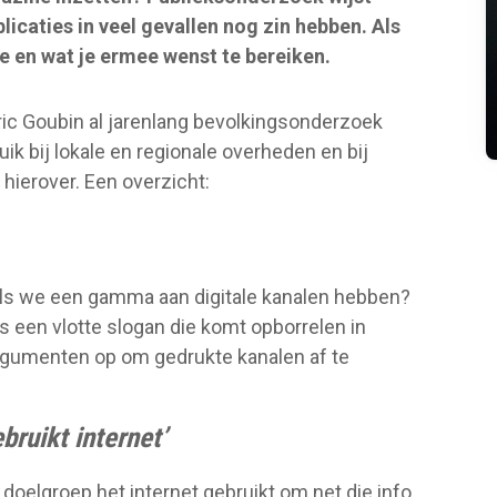
licaties in veel gevallen nog zin hebben. Als
e en wat je ermee wenst te bereiken.
ic Goubin al jarenlang bevolkingsonderzoek
ik bij lokale en regionale overheden en bij
 hierover. Een overzicht:
ls we een gamma aan digitale kanalen hebben?
is een vlotte slogan die komt opborrelen in
argumenten op om gedrukte kanalen af te
ruikt internet’
w doelgroep het internet gebruikt om net die info