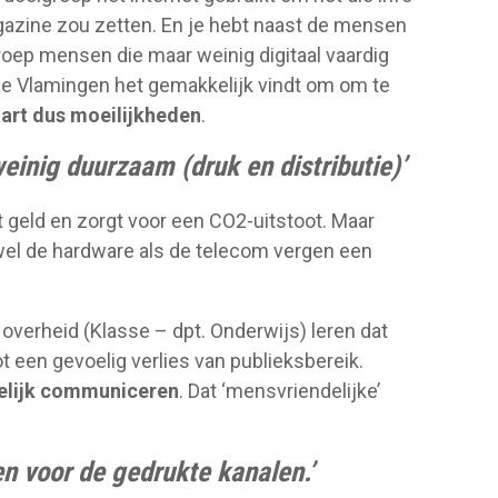
magazine zou zetten. En je hebt naast de mensen
roep mensen die maar weinig digitaal vaardig
 de Vlamingen het gemakkelijk vindt om om te
art dus moeilijkheden
.
einig duurzaam (druk en distributie)’
 geld en zorgt voor een CO2-uitstoot. Maar
owel de hardware als de telecom vergen een
overheid (Klasse – dpt. Onderwijs) leren dat
t een gevoelig verlies van publieksbereik.
elijk communiceren
. Dat ‘mensvriendelijke’
ven voor de gedrukte kanalen.’