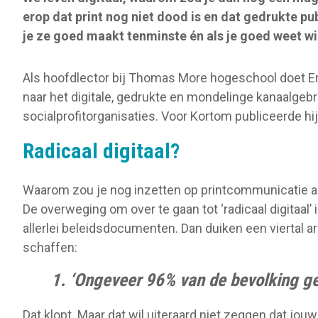
o
erop dat print nog niet dood is en dat gedrukte pub
n
je ze goed maakt tenminste én als je goed weet wi
Als hoofdlector bij Thomas More hogeschool doet Er
naar het digitale, gedrukte en mondelinge kanaalgebru
socialprofitorganisaties. Voor Kortom publiceerde hij
Radicaal digitaal?
Waarom zou je nog inzetten op printcommunicatie a
De overweging om over te gaan tot ‘radicaal digitaal’ 
allerlei beleidsdocumenten. Dan duiken een viertal 
schaffen:
1. ‘Ongeveer 96% van de bevolking geb
Dat klopt. Maar dat wil uiteraard niet zeggen dat jou