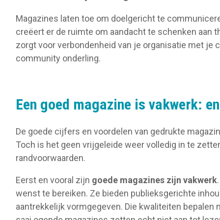
Magazines laten toe om doelgericht te communicere
creëert er de ruimte om aandacht te schenken aan the
zorgt voor verbondenheid van je organisatie met je 
community onderling.
Een goed magazine is vakwerk: e
De goede cijfers en voordelen van gedrukte magazi
Toch is het geen vrijgeleide weer volledig in te zet
randvoorwaarden.
Eerst en vooral zijn
goede magazines zijn
vakwerk
wenst te bereiken. Ze bieden publieksgerichte inhoud,
aantrekkelijk vormgegeven. Die kwaliteiten bepalen 
saai ogende magazines zetten echt niet aan tot leze