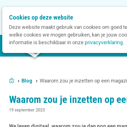
M
Cookies op deze website
Onze bedrijfsleden
O
e
t
Deze website maakt gebruik van cookies om goed te 
a
welke cookies we mogen gebruiken, kan je jouw cook
M
n
informatie is beschikbaar in onze
privacyverklaring
.
V
a
a
i
v
n
i
n
g
a
a
Blog
Waarom zou je inzetten op een magaz
Home
v
t
i
i
Waarom zou je inzetten op e
g
o
a
n
19 september 2023
t
i
We leven digitaal, waarom zou je dan nog een mag