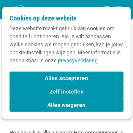
O
Cookies op deze website
p
Deze website maakt gebruik van cookies om
e
goed te functioneren. Als je wilt aanpassen
n
Blog
welke cookies we mogen gebruiken, kan je jouw
Home
m
cookie-instellingen wijzigen. Meer informatie is
Hoe maak je werk van een taalbeleidsplan?
e
beschikbaar in onze
Inspiratie uit Oostende.
privacyverklaring
.
n
u
Hoe maak je werk van een
Alles accepteren
taalbeleidsplan? Inspiratie
Zelf instellen
uit Oostende.
Alles weigeren
21 februari 2023
Hoe bereik je alle burgers? Hoe communiceer je