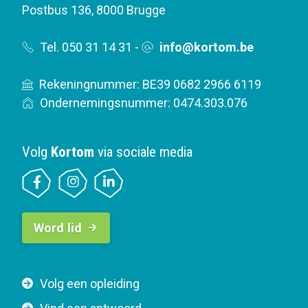
Postbus 136
,
8000 Brugge
Tel. 050 31 14 31
-
info@kortom.be
Rekeningnummer: BE39 0682 2966 6119
Ondernemingsnummer: 0474.303.076
Volg
Kortom
via sociale media
B
Word lid
u
t
t
F
Volg een opleiding
o
o
n