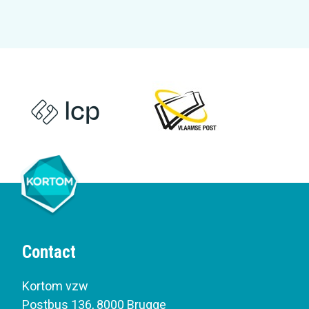
Contact
Kortom vzw
Postbus 136
,
8000 Brugge