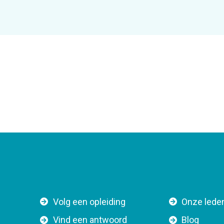
F
Volg een opleiding
Onze lede
o
Vind een antwoord
Blog