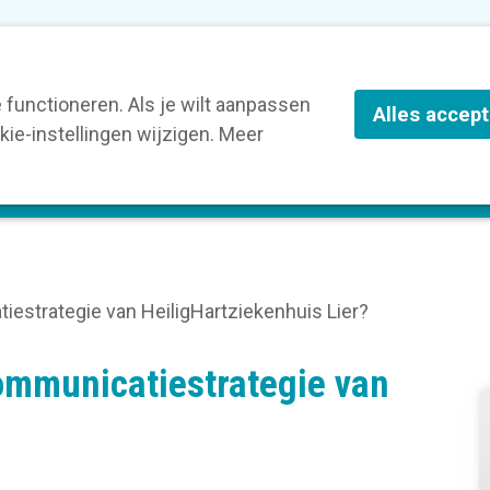
nze leden
Blog
Contact
Over Kortom
functioneren. Als je wilt aanpassen
Alles accep
ie-instellingen wijzigen. Meer
olg een opleiding
Verruim je kennis
St
iestrategie van HeiligHartziekenhuis Lier?
communicatiestrategie van