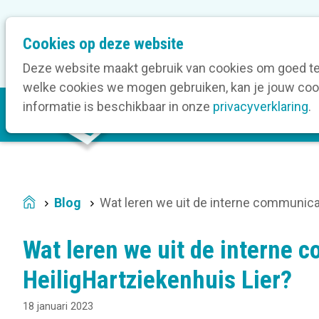
M
Cookies op deze website
Onze bedrijfsleden
O
e
t
Deze website maakt gebruik van cookies om goed te 
a
welke cookies we mogen gebruiken, kan je jouw cook
M
n
informatie is beschikbaar in onze
privacyverklaring
.
V
a
a
i
v
n
i
n
g
a
a
Blog
Wat leren we uit de interne communicat
Home
v
t
i
i
Wat leren we uit de interne 
g
o
a
HeiligHartziekenhuis Lier?
n
t
18 januari 2023
i