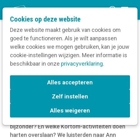
O
Cookies op deze website
p
Deze website maakt gebruik van cookies om
e
goed te functioneren. Als je wilt aanpassen
n
Blog
welke cookies we mogen gebruiken, kan je jouw
Home
m
cookie-instellingen wijzigen. Meer informatie is
Een groot hart voor Kortom - Ann Pauwels
e
beschikbaar in onze
privacyverklaring
.
n
Een groot hart voor Kortom
u
Alles accepteren
- Ann Pauwels
Zelf instellen
4 oktober 2022
Alles weigeren
Wat maakt een Kortom-lidmaatschap zo
bijzonder? En welke Kortom-activiteiten doen
harten overslaan? We luisterden naar Ann