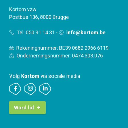
Kortom vzw
Postbus 136
,
8000 Brugge
Tel. 050 31 14 31
-
info@kortom.be
Rekeningnummer: BE39 0682 2966 6119
Ondernemingsnummer: 0474.303.076
Volg
Kortom
via sociale media
B
Word lid
u
t
t