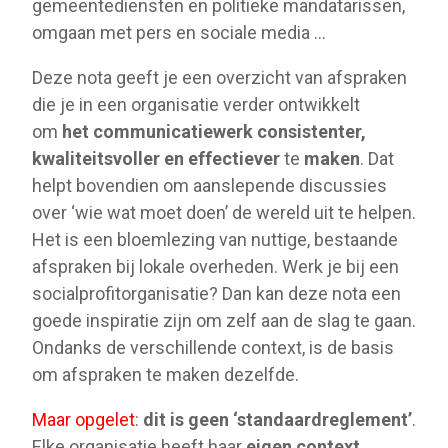
gemeentediensten en politieke mandatarissen,
omgaan met pers en sociale media …
Deze nota geeft je een overzicht van afspraken
die je in een organisatie verder ontwikkelt
om
het communicatiewerk consistenter,
kwaliteitsvoller en effectiever
te
maken
. Dat
helpt bovendien om aanslepende discussies
over ‘wie wat moet doen’ de wereld uit te helpen.
Het is een bloemlezing van nuttige, bestaande
afspraken bij lokale overheden. Werk je bij een
socialprofitorganisatie? Dan kan deze nota een
goede inspiratie zijn om zelf aan de slag te gaan.
Ondanks de verschillende context, is de basis
om afspraken te maken dezelfde.
Maar opgelet
:
dit is geen ‘standaardreglement’
.
Elke organisatie heeft haar
eigen context
,