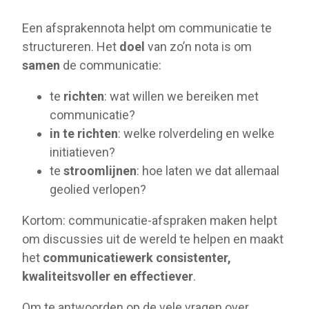
Een afsprakennota helpt om communicatie te
structureren. Het
doel
van zo’n nota is om
samen
de communicatie:
te
richten
: wat willen we bereiken met
communicatie?
in te richten
: welke rolverdeling en welke
initiatieven?
te
stroomlijnen
: hoe laten we dat allemaal
geolied verlopen?
Kortom: communicatie-afspraken maken helpt
om discussies uit de wereld te helpen en maakt
het
communicatiewerk consistenter,
kwaliteitsvoller en effectiever
.
Om te antwoorden op de vele vragen over