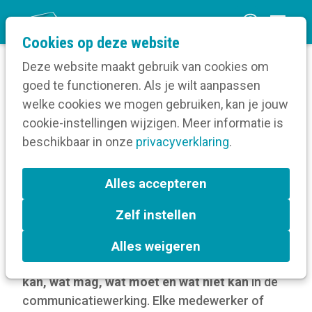
O
Cookies op deze website
p
Deze website maakt gebruik van cookies om
e
goed te functioneren. Als je wilt aanpassen
n
Blog
welke cookies we mogen gebruiken, kan je jouw
Home
m
cookie-instellingen wijzigen. Meer informatie is
Hoe maak je communicatie-afspraken?
e
beschikbaar in onze
privacyverklaring
.
n
Hoe maak je
u
Alles accepteren
communicatie-afspraken?
Zelf instellen
3 juni 2022
Alles weigeren
In organisaties is er vaak discussie over
wat
kan, wat mag, wat moet en wat niét kan
in de
communicatiewerking. Elke medewerker of