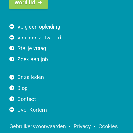
Word lid
u
t
t
F
Volg een opleiding
o
o
n
Vind een antwoord
o
n
Stel je vraag
t
a
e
v
Zoek een job
r
i
n
g
Onze leden
a
a
Blog
v
t
i
Contact
i
g
o
Over Kortom
a
n
t
F
Gebruikersvoorwaarden
Privacy
Cookies
i