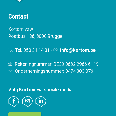
Contact
Kortom vzw
Postbus 136
,
8000 Brugge
Tel. 050 31 14 31
-
info@kortom.be
Rekeningnummer: BE39 0682 2966 6119
Ondernemingsnummer: 0474.303.076
Volg
Kortom
via sociale media
B