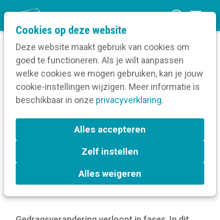
O
Cookies op deze website
p
Deze website maakt gebruik van cookies om
e
goed te functioneren. Als je wilt aanpassen
n
Blog
welke cookies we mogen gebruiken, kan je jouw
Home
m
cookie-instellingen wijzigen. Meer informatie is
Hoe verloopt gedragsverandering bij je
e
beschikbaar in onze
doelgroep?
privacyverklaring
.
n
u
Hoe verloopt
Alles accepteren
gedragsverandering bij je
Zelf instellen
doelgroep?
Alles weigeren
31 mei 2022
Gedragsverandering verloopt in fases. In dit