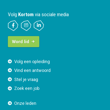
Volg
Kortom
via sociale media
B
Word lid
u
t
t
F
Volg een opleiding
o
o
n
Vind een antwoord
o
n
Stel je vraag
t
a
e
v
Zoek een job
r
i
n
g
Onze leden
a
a