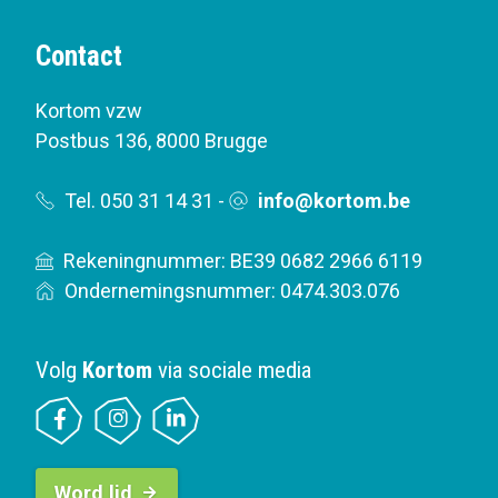
Contact
Kortom vzw
Postbus 136
,
8000 Brugge
Tel. 050 31 14 31
-
info@kortom.be
Rekeningnummer: BE39 0682 2966 6119
Ondernemingsnummer: 0474.303.076
Volg
Kortom
via sociale media
B
Word lid
u