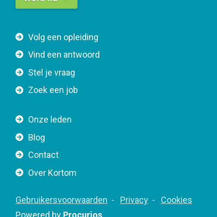
t
t
F
Volg een opleiding
o
o
n
Vind een antwoord
o
n
Stel je vraag
t
a
e
v
Zoek een job
r
i
n
g
Onze leden
a
a
Blog
v
t
i
Contact
i
g
o
Over Kortom
a
n
t
F
Gebruikersvoorwaarden
Privacy
Cookies
i
o
Powered by
Procurios