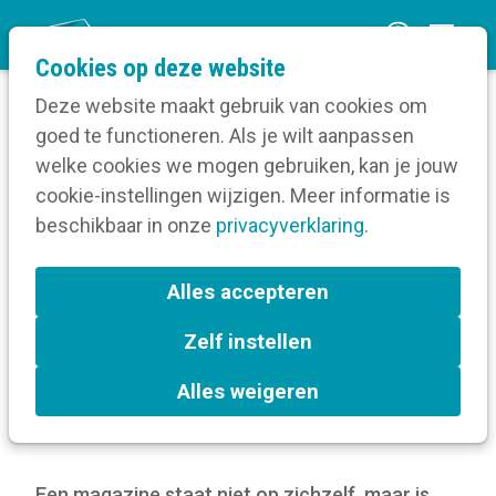
O
Cookies op deze website
p
Deze website maakt gebruik van cookies om
e
goed te functioneren. Als je wilt aanpassen
n
Blog
welke cookies we mogen gebruiken, kan je jouw
Home
m
cookie-instellingen wijzigen. Meer informatie is
Wat is de plaats van het magazine in de
e
beschikbaar in onze
communicatiemix?
privacyverklaring
.
n
u
Wat is de plaats van het
Alles accepteren
magazine in de
Zelf instellen
communicatiemix?
Alles weigeren
4 april 2022
Een magazine staat niet op zichzelf, maar is