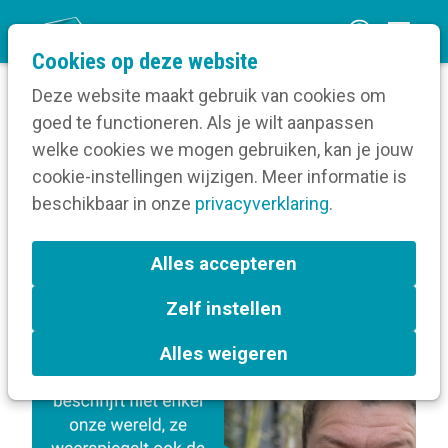
O
Cookies op deze website
p
Deze website maakt gebruik van cookies om
e
goed te functioneren. Als je wilt aanpassen
n
Blog
Berichten over Kortom Revue
welke cookies we mogen gebruiken, kan je jouw
Home
m
cookie-instellingen wijzigen. Meer informatie is
e
beschikbaar in onze
privacyverklaring
.
Berichten over Kortom
n
Revue
u
Alles accepteren
Zelf instellen
L
Kortom Revue
a
Alles weigeren
b
e
l
s