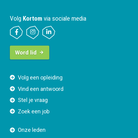
Volg
Kortom
via sociale media
B
Word lid
u
t
t
F
Volg een opleiding
o
o
n
Vind een antwoord
o
n
Stel je vraag
t
a
e
v
Zoek een job
r
i
n
g
Onze leden
a
a