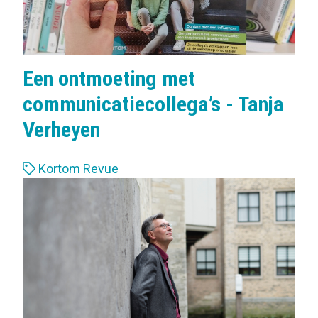
Een ontmoeting met
communicatiecollega’s - Tanja
Verheyen
L
Kortom Revue
a
b
e
l
s
: