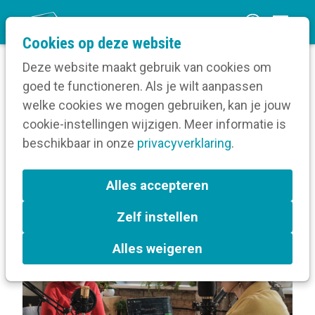
O
Cookies op deze website
p
Deze website maakt gebruik van cookies om
e
goed te functioneren. Als je wilt aanpassen
n
Berichten over Audiovisueel materiaal
welke cookies we mogen gebruiken, kan je jouw
Home
m
cookie-instellingen wijzigen. Meer informatie is
e
beschikbaar in onze
privacyverklaring
.
Berichten over
n
Audiovisueel materiaal
u
Alles accepteren
Zelf instellen
Alles weigeren