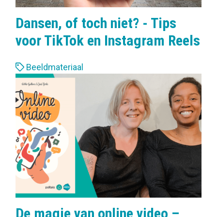
Dansen, of toch niet? - Tips
voor TikTok en Instagram Reels
L
Beeldmateriaal
a
b
e
l
s
:
De magie van online video –