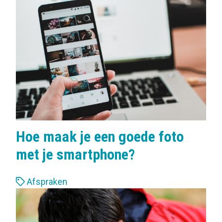
b
e
l
s
:
Hoe maak je een goede foto
met je smartphone?
L
Afspraken
a
b
e