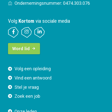
Ondernemingsnummer: 0474.303.076
Volg
Kortom
via sociale media
B
Word lid
u
t
t
F
Volg een opleiding
o
o
n
Vind een antwoord
o
n
Stel je vraag
t
a
e
v
Zoek een job
r
i
n
g
Onze leden