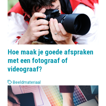
l
s
:
Hoe maak je goede afspraken
met een fotograaf of
videograaf?
L
Beeldmateriaal
a
b
e