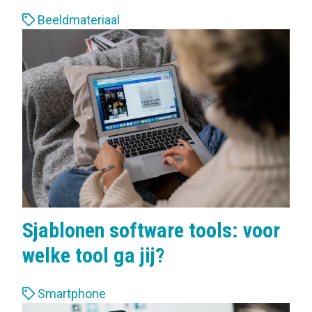
L
Beeldmateriaal
a
b
e
l
s
:
Sjablonen software tools: voor
welke tool ga jij?
L
Smartphone
a