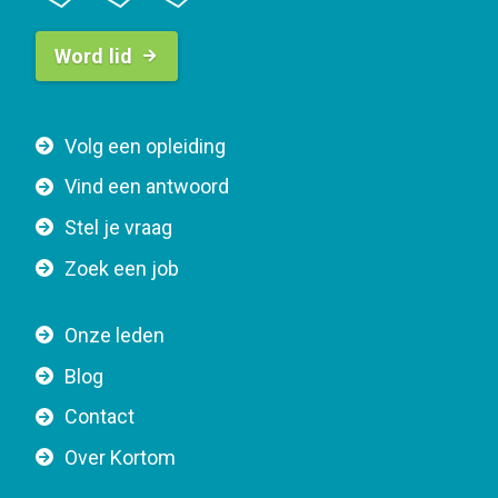
B
Word lid
u
t
t
F
Volg een opleiding
o
o
n
Vind een antwoord
o
n
Stel je vraag
t
a
e
v
Zoek een job
r
i
n
g
Onze leden
a
a
Blog
v
t
i
Contact
i
g
o
Over Kortom
a
n