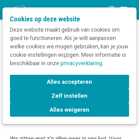
O
Cookies op deze website
p
Deze website maakt gebruik van cookies om
e
goed te functioneren. Als je wilt aanpassen
n
Blog
welke cookies we mogen gebruiken, kan je jouw
Home
m
cookie-instellingen wijzigen. Meer informatie is
7 coronaproof alternatieven voor jouw
e
beschikbaar in onze
personeelsfeest
privacyverklaring
.
n
u
7 coronaproof
Alles accepteren
alternatieven voor jouw
Zelf instellen
personeelsfeest
Alles weigeren
9 december 2021
We zitten met z’n allen weer in ons kot. Voor